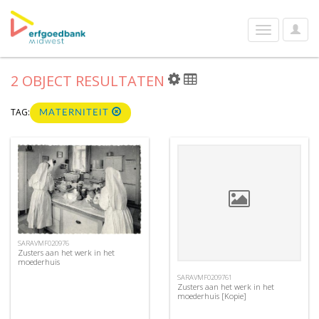
User
Toggle
Optio
navigation
2 OBJECT RESULTATEN
TAG:
MATERNITEIT
SARAVMF020976
Zusters aan het werk in het
moederhuis
SARAVMF0209761
Zusters aan het werk in het
moederhuis [Kopie]