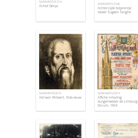
SARAVMF031314
SARAVMF027345
Achiel Denys
Achterzijde bidprentje
Valeer Eugeen Tanghe
SARAVMF002675
SARAVMF024319
Adriaen Willaert, 16de eeuw
Affiche inhaling
burgemeester de Limburg
Stirum, 1904