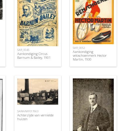
SAR_0052
SAR_0045
Aankondiging
Aankondiging Circus
veloschoenmerk Hector
Barnum & Bailey, 1901
Martin, 1930
SARAVMF017663
Achterzijde van vernielde
huizen