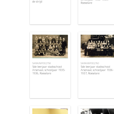
de strijd
Roeselare
SARAVMF002758
SARAVMF002760
5de leerjaar stadsschool
5de leerjaar stadsschool
Arsenaal, schooljaar 1935-
Arsenaal, schooljaar 1936-
1936, Roeselare
1937, Roeselare