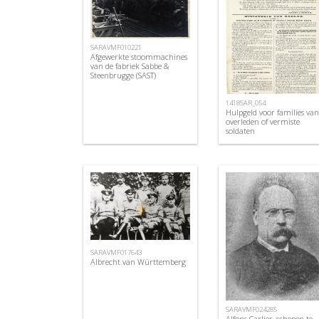
SARAVMF010221
Afgewerkte stoommachines
van de fabriek Sabbe &
Steenbrugge (SAST)
1418SAR_054
Hulpgeld voor families van
overleden of vermiste
soldaten
SARAVMF017643
Albrecht van Württemberg
SARAVMF024285
Alfons Carlier, schepen te