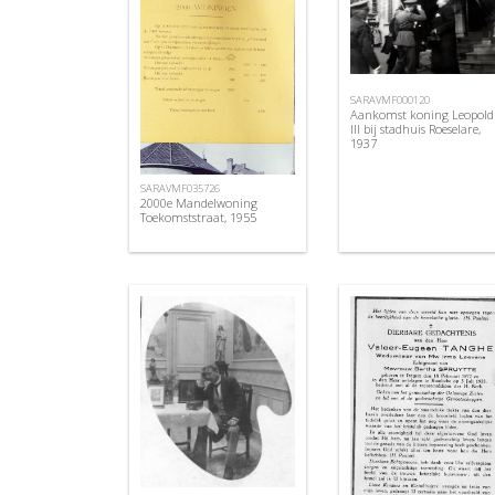
SARAVMF000120
Aankomst koning Leopold
III bij stadhuis Roeselare,
1937
SARAVMF035726
2000e Mandelwoning
Toekomststraat, 1955