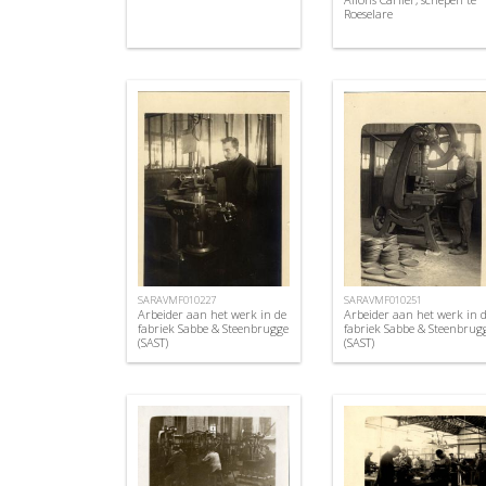
Roeselare
SARAVMF010227
SARAVMF010251
Arbeider aan het werk in de
Arbeider aan het werk in 
fabriek Sabbe & Steenbrugge
fabriek Sabbe & Steenbrug
(SAST)
(SAST)