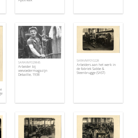
SARAVMF010228
SARAVMF029845
Arbeiders aan het werk in
Arbeider bij
de fabriek Sabbe &
veevoedermagazijn
Steenbrugge (SAST)
Debaillie, 1938
de
ge