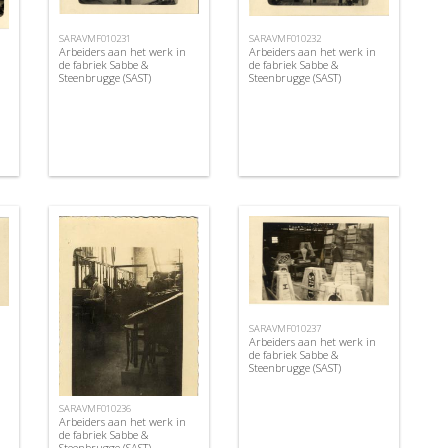
SARAVMF010231
SARAVMF010232
Arbeiders aan het werk in
Arbeiders aan het werk in
de fabriek Sabbe &
de fabriek Sabbe &
Steenbrugge (SAST)
Steenbrugge (SAST)
SARAVMF010237
Arbeiders aan het werk in
de fabriek Sabbe &
Steenbrugge (SAST)
SARAVMF010236
Arbeiders aan het werk in
de fabriek Sabbe &
Steenbrugge (SAST)