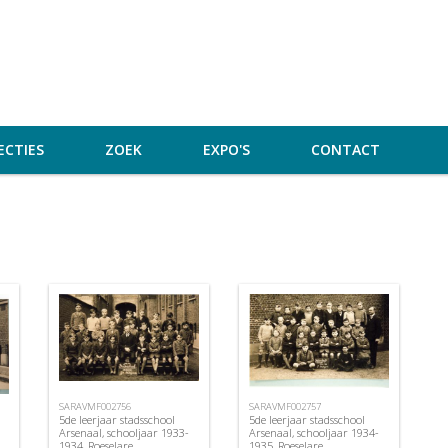
ECTIES
ZOEK
EXPO'S
CONTACT
SARAVMF002756
SARAVMF002757
5de leerjaar stadsschool
5de leerjaar stadsschool
Arsenaal, schooljaar 1933-
Arsenaal, schooljaar 1934-
1934, Roeselare
1935, Roeselare