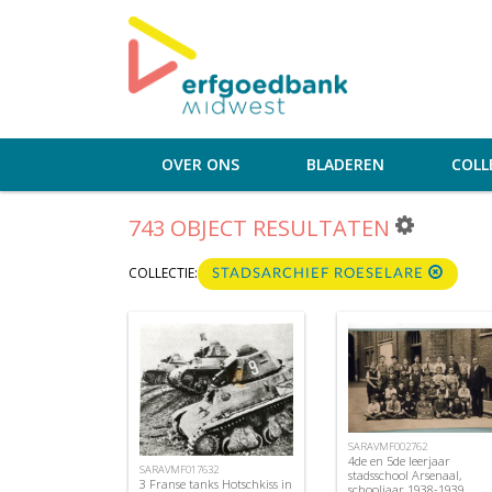
OVER ONS
BLADEREN
COLL
743 OBJECT RESULTATEN
COLLECTIE:
STADSARCHIEF ROESELARE
SARAVMF002762
4de en 5de leerjaar
SARAVMF017632
stadsschool Arsenaal,
3 Franse tanks Hotschkiss in
schooljaar 1938-1939,