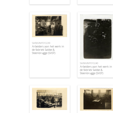
SARAVMF010239
Arbeiders aan het werk in
de fabriek Sabbe &
Steenbrugge (SAST)
SARAVMF010240
Arbeiders aan het werk in
de fabriek Sabbe &
Steenbrugge (SAST)