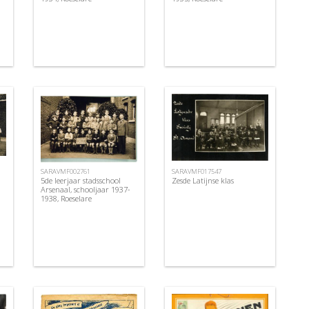
SARAVMF017547
SARAVMF002761
Zesde Latijnse klas
5de leerjaar stadsschool
Arsenaal, schooljaar 1937-
1938, Roeselare