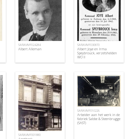
SARAVMF024284
SARAVMF030870
Albert Alleman
Albert Joye en Irma
Speybrouck, verzetshelden
WO II
SARAVMF010226
Arbeider aan het werk in de
fabriek Sabbe & Steenbrugge
(SAST)
SARAVMF001880
Apotheek