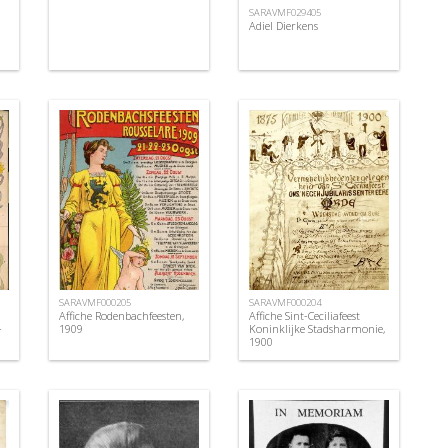
SARAVMF029405
Adiel Dierkens
SARAVMF000205
SARAVMF000204
Affiche Rodenbachfeesten,
Affiche Sint-Ceciliafeest
-
1909
Koninklijke Stadsharmonie,
1900