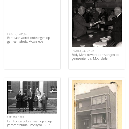
PV2015_120A_09
Echtpaar wordt ontvangen op
gemeentehuis, Moorslede
PV2013_040-07-09
Eddy Merckx wordt ontvangen op
gemeentehuis, Moorslede
MT1957_1583
Een koppel jubilarissen op stoep
gemeentehuis, Emelgem 1957