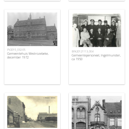
PV2015_032-05
BIN20121113_004
Gemeentehuis Westrozebeke,
Gemeentepersoneel, Ingelmunster,
december 1972
ca 1950