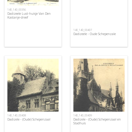
140_140_00356
Dadizeele Lust-huisje Van Den
Kastanje-dreef
140_140_00407
Dadizeele - Oude Schepenzale
140_140_00408
140_140_00409
Dadizele - (Oude) Schepenzaal
Dadizele - (Oude) Schepenzaal en
Stadhuis