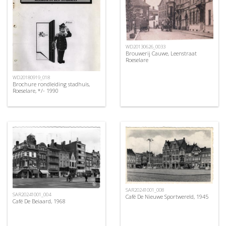
WD20130626_0033
Brouwerij Cauwe, Leenstraat
Roeselare
WD20180919_018
Brochure rondleiding stadhuis,
Roeselare, */- 1990
SAR20241001_008
SAR20241001_004
Café De Nieuwe Sportwereld, 1945
Café De Beiaard, 1968