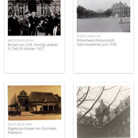
PV2015_044-01-04
Bibliotheek (Pastoorshof),
WESTF20241220-010
Oostnieuwkerke, juni 1942
Bezoek van Z.M. Koning Leopold
III, Tielt 30 oktober 1937
WD20130626_0009
Bijgebouw kasteel van Rumbeke,
Roeselare