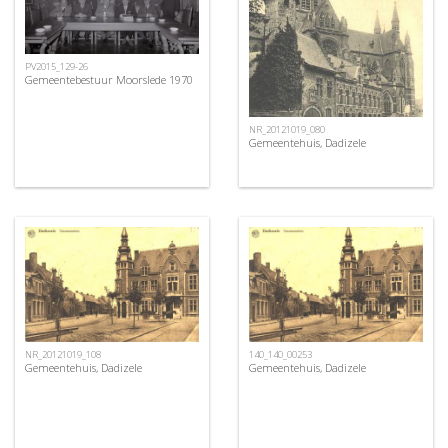
PV2015_129-26
Gemeentebestuur Moorslede 1970
NR_20121019_080
Gemeentehuis, Dadizele
NR_20121019_108
140_140_00253
Gemeentehuis, Dadizele
Gemeentehuis, Dadizele