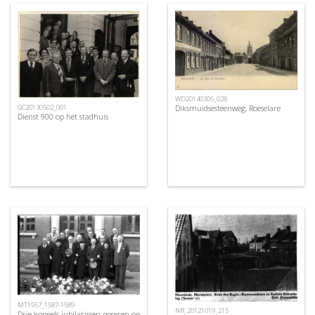
WD20140305_028
Diksmuidsesteenweg, Roeselare
GC20130502_001
Dienst 900 op het stadhuis
MT1957_1587-1589
NR_20121019_215
Drie koppels jubilarissen poseren op