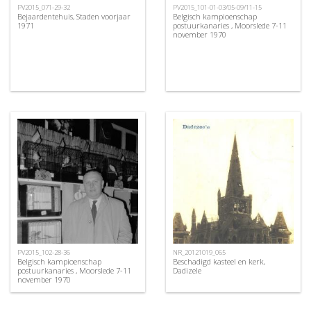
PV2015_071-29-32
PV2015_101-01-03/05-09/11-15
Bejaardentehuis, Staden voorjaar
Belgisch kampioenschap
1971
postuurkanaries , Moorslede 7-11
november 1970
PV2015_102-28-36
NR_20121019_065
Belgisch kampioenschap
Beschadigd kasteel en kerk,
postuurkanaries , Moorslede 7-11
Dadizele
november 1970