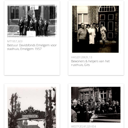
MT1957_603
Bestuur Davidsfonds Emelgem voor
stadhuis, Emelgem 1957
HKG20120829_13
Bewoners & helpers van het
rusthuis, Gits
WESTF20241220-004