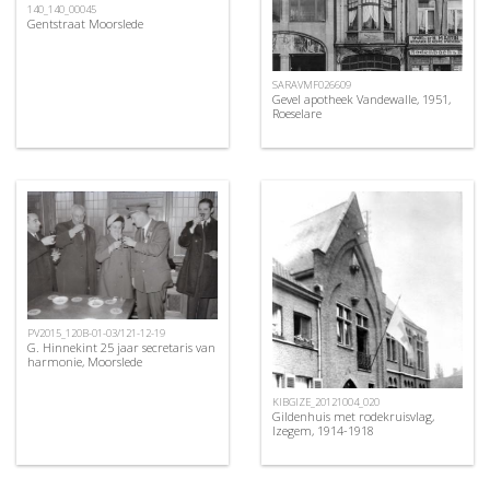
140_140_00045
Gentstraat Moorslede
SARAVMF026609
Gevel apotheek Vandewalle, 1951,
Roeselare
PV2015_120B-01-03/121-12-19
G. Hinnekint 25 jaar secretaris van
harmonie, Moorslede
KIBGIZE_20121004_020
Gildenhuis met rodekruisvlag,
Izegem, 1914-1918