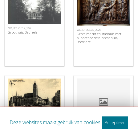
NR_20121019_169
WD20130626_0026
Groothuis, Dadizele
Grote markt en stadhuis met
bijhorende details stadhuis,
Roeselare
AV_20120919_001
Grote Markte, Roeselare
Deze websites maakt gebruik van cookies
.
Accepteer
GC20120919_009