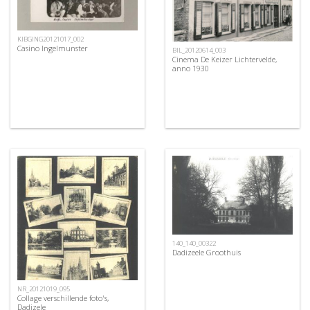
KIBGING20121017_002
Casino Ingelmunster
BIL_20120614_003
Cinema De Keizer Lichtervelde,
anno 1930
140_140_00322
Dadizeele Groothuis
NR_20121019_095
Collage verschillende foto's,
Dadizele