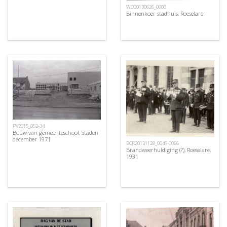
WD20130626_0003
Binnenkoer stadhuis, Roeselare
PV2015_052-34
Bouw van gemeenteschool, Staden
december 1971
BCR20131129_0049-0066
Brandweerhuldiging (?), Roeselare,
1931