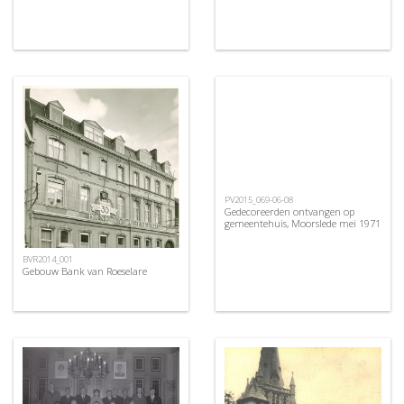
PV2015_069-06-08
Gedecoreerden ontvangen op
gemeentehuis, Moorslede mei 1971
BVR2014_001
Gebouw Bank van Roeselare