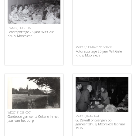
PV2015_113-01-15
Fotoreportage 25 jaar Wit Gele
Kruis, Moorslede
PV2015_113-16-31/114-31-35
Fotoreportage 25 jaar Wit Gele
Kruis, Moorslede
WD20131023_0001
Gardeboe gemeente Oekene in het
PV2013_094-23-24
G. Dewulf ontvangen op
jaar van het dorp
gemeentehuis, Moorslede februari
1976