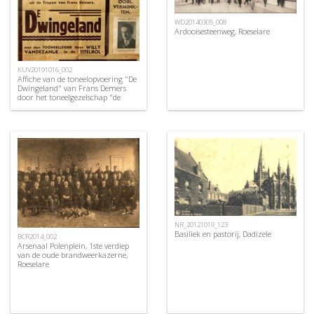
WD20140305_008
Ardooisesteenweg, Roeselare
KUV20191016_002
Affiche van de toneelopvoering "De
Dwingeland" van Frans Demers
door het toneelgezelschap "de
burgerlijke oorlogsverminkten",
Roeselare, 1948
NR_20121019_123
Basiliek en pastorij, Dadizele
BCR2014_002
Arsenaal Polenplein, 1ste verdiep
van de oude brandweerkazerne,
Roeselare