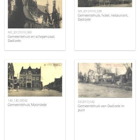
NR_20121019_038
Gemeentehuis, hotel, restaurant,
Dadizele
NR_20121019_089
Gemeentehuis en schepenzaal,
Dadizele
140_140_00042
DD2013_042
Gemeentehuis Moorslede
Gemeentehuis van Dadizele in
puin