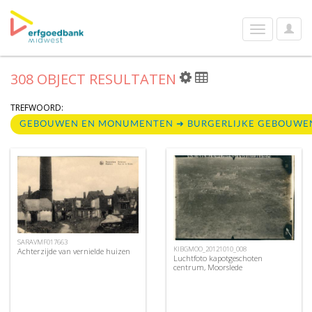
User
Toggle
Optio
navigation
308 OBJECT RESULTATEN
TREFWOORD:
GEBOUWEN EN MONUMENTEN ➜ BURGERLIJKE GEBOUW
SARAVMF017663
KIBGMOO_20121010_008
Achterzijde van vernielde huizen
Luchtfoto kapotgeschoten
centrum, Moorslede