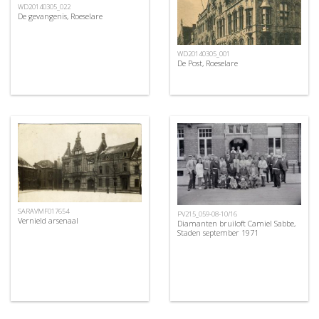
WD20140305_022
De gevangenis, Roeselare
WD20140305_001
De Post, Roeselare
SARAVMF017654
PV215_059-08-10/16
Vernield arsenaal
Diamanten bruiloft Camiel Sabbe,
Staden september 1971