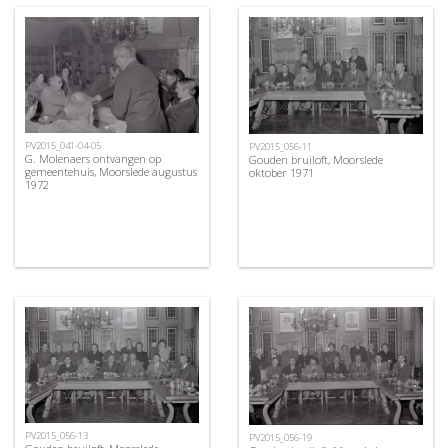
PV2015_041-04-05
PV2015_056-11
G. Molenaers ontvangen op
Gouden bruiloft, Moorslede
gemeentehuis, Moorslede augustus
oktober 1971
1972
PV2015_056-13
PV2015_056-19