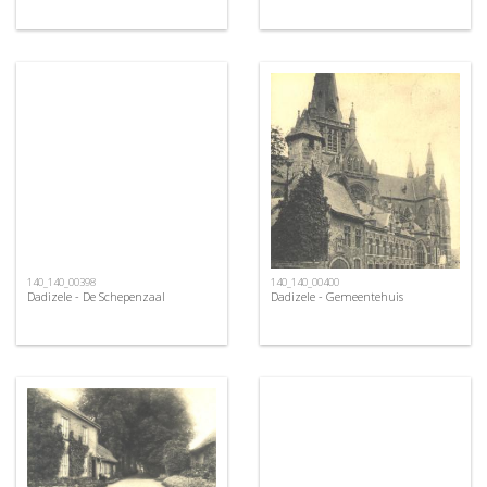
140_140_00398
140_140_00400
Dadizele - De Schepenzaal
Dadizele - Gemeentehuis