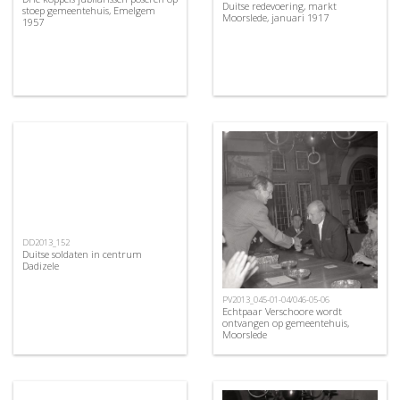
Duitse redevoering, markt
stoep gemeentehuis, Emelgem
Moorslede, januari 1917
1957
DD2013_152
Duitse soldaten in centrum
Dadizele
PV2013_045-01-04/046-05-06
Echtpaar Verschoore wordt
ontvangen op gemeentehuis,
Moorslede