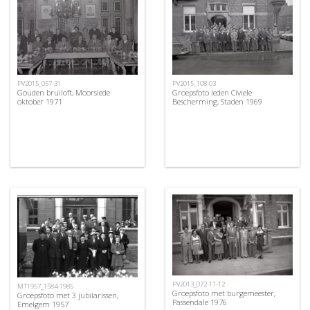
PV2015_108-03
PV2015_057-31
Groepsfoto leden Civiele
Gouden bruiloft, Moorslede
Bescherming, Staden 1969
oktober 1971
PV2013_072-11-12
MT1957_1584-1985
Groepsfoto met burgemeester,
Groepsfoto met 3 jubilarissen,
Passendale 1976
Emelgem 1957