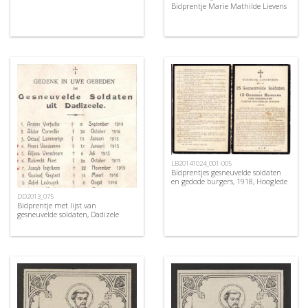
Bidprentje Marie Mathilde Lievens
LB20141024_001-005
Bidprentjes gesneuvelde soldaten
en gedode burgers, 1918, Hooglede
DD2013_075
Bidprentje met lijst van
gesneuvelde soldaten, Dadizele