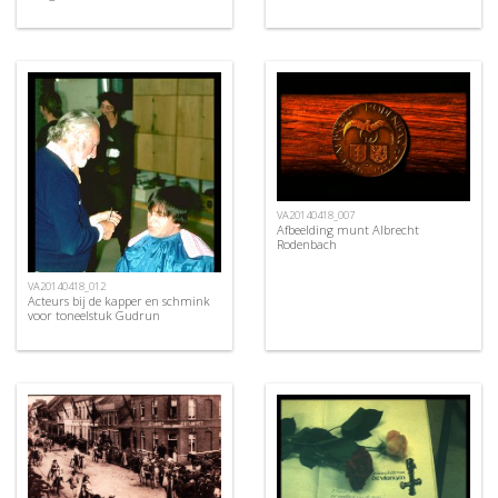
VA20140418_007
Afbeelding munt Albrecht
Rodenbach
VA20140418_012
Acteurs bij de kapper en schmink
voor toneelstuk Gudrun