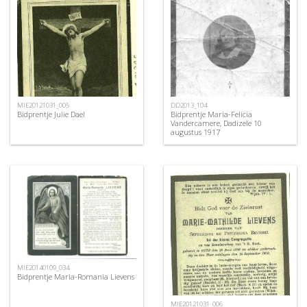
MIE20121031_005
DD2013_104
Bidprentje Julie Dael
Bidprentje Maria-Felicia
Vandercamere, Dadizele 10
augustus 1917
MIE20140109_034
Bidprentje Maria-Romania Lievens
MIE20121031_006