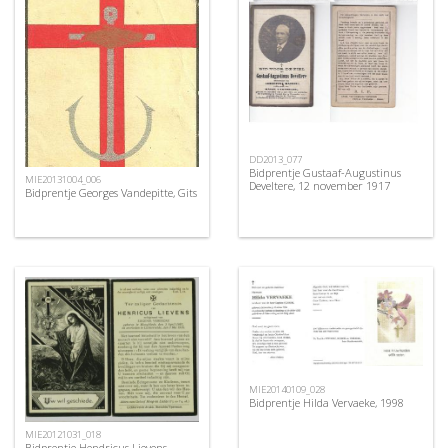
DD2013_077
Bidprentje Gustaaf-Augustinus
MIE20131004_006
Develtere, 12 november 1917
Bidprentje Georges Vandepitte, Gits
MIE20140109_028
Bidprentje Hilda Vervaeke, 1998
MIE20121031_018
Bidprentje Hendricus Lievens