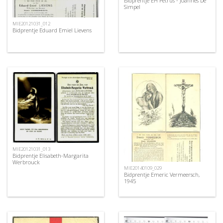
Bidprentje EH Petrus - Joannes De
Simpel
MIE20121031_012
Bidprentje Eduard Emiel Lievens
MIE20121031_013
Bidprentje Elisabeth-Margarita
Werbrouck
MIE20140109_029
Bidprentje Emeric Vermeersch,
1945