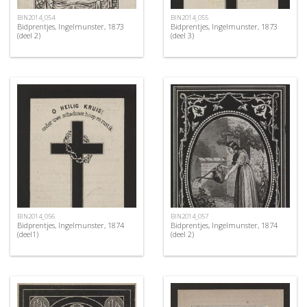
BIN2014_054
BIN2014_055
Bidprentjes, Ingelmunster, 1873
Bidprentjes, Ingelmunster, 1873
(deel 2)
(deel 3)
BIN2014_056
BIN2014_057
Bidprentjes, Ingelmunster, 1874
Bidprentjes, Ingelmunster, 1874
(deel1)
(deel 2)