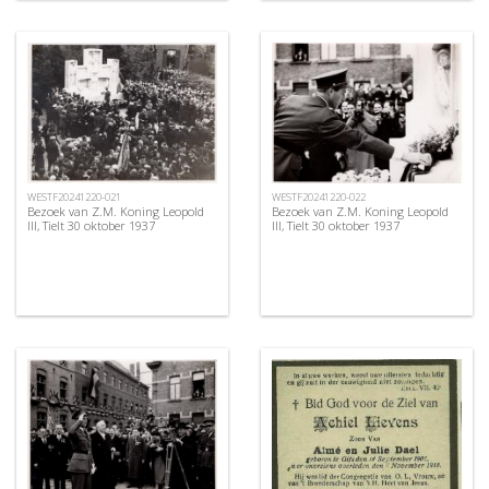
WESTF20241220-021
WESTF20241220-022
Bezoek van Z.M. Koning Leopold
Bezoek van Z.M. Koning Leopold
III, Tielt 30 oktober 1937
III, Tielt 30 oktober 1937