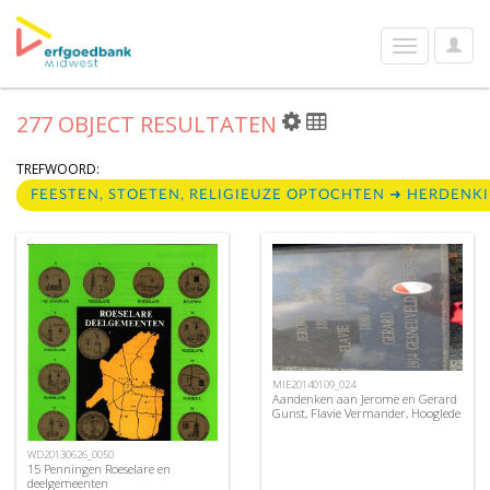
User
Toggle
Optio
navigation
277 OBJECT RESULTATEN
TREFWOORD:
FEESTEN, STOETEN, RELIGIEUZE OPTOCHTEN ➜ HERDEN
MIE20140109_024
Aandenken aan Jerome en Gerard
Gunst, Flavie Vermander, Hooglede
WD20130626_0050
15 Penningen Roeselare en
deelgemeenten