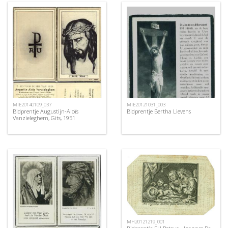
MIE20140109_037
MIE20121031_003
Bidprentje Augustijn-Aloïs
Bidprentje Bertha Lievens
Vanzieleghem, Gits, 1951
MH20121219_001