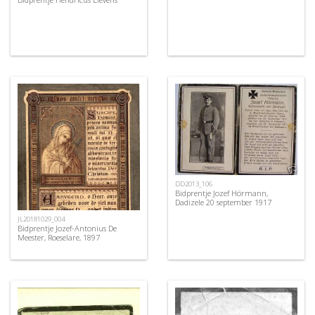
DD2013_106
Bidprentje Jozef Hörmann,
Dadizele 20 september 1917
JL20181029_004
Bidprentje Jozef-Antonius De
Meester, Roeselare, 1897