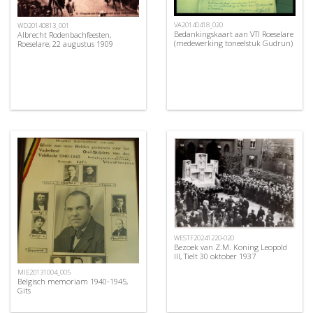
VA20140418_020
WD20140813_001
Bedankingskaart aan VTI Roeselare
Albrecht Rodenbachfeesten,
(medewerking toneelstuk Gudrun)
Roeselare, 22 augustus 1909
WESTF20241220-020
Bezoek van Z.M. Koning Leopold
III, Tielt 30 oktober 1937
MIE20131004_005
Belgisch memoriam 1940-1945,
Gits