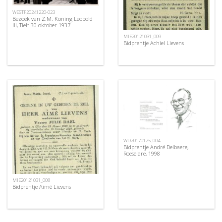
WESTF20241220-023
Bezoek van Z.M. Koning Leopold
III, Tielt 30 oktober 1937
MIE20121031_009
Bidprentje Achiel Lievens
WD20170125_004
Bidprentje André Delbaere,
Roeselare, 1998
MIE20121031_008
Bidprentje Aimé Lievens