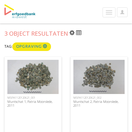
User
Toggle
Optio
navigation
3 OBJECT RESULTATEN
TAG:
OPGRAVING
MSPA1120120621_001
MSPA1120120621_002
Muntschat 1, Patria Moorslede,
Muntschat 2, Patria Moorslede,
2011
2011