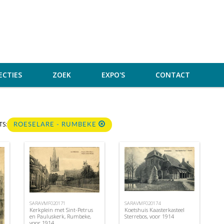
ECTIES
ZOEK
EXPO'S
CONTACT
TS:
ROESELARE - RUMBEKE
SARAVMF020171
SARAVMF020174
Kerkplein met Sint-Petrus
Koetshuis Kaasterkasteel
en Pauluskerk, Rumbeke,
Sterrebos, voor 1914
voor 1914