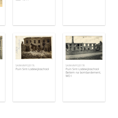
SARAVMF020176
SARAVMF020178
Puin Sint-Lodewijksschool
Puin Sint-Lodewijksschool
Beitem na bombardement,
WO I