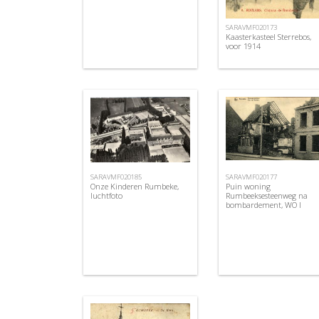
SARAVMF020173
Kaasterkasteel Sterrebos,
voor 1914
SARAVMF020185
SARAVMF020177
Onze Kinderen Rumbeke,
Puin woning
luchtfoto
Rumbeeksesteenweg na
bombardement, WO I