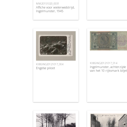
MM20151020_0031
Affiche voor wielerwedstrijd,
Ingelmunster, 1945
KIBGING20121017_014
KIBGING20121017_004
Ingelmunster, achterzijde
Engelse piloot
van het 10 rijksmark biljet