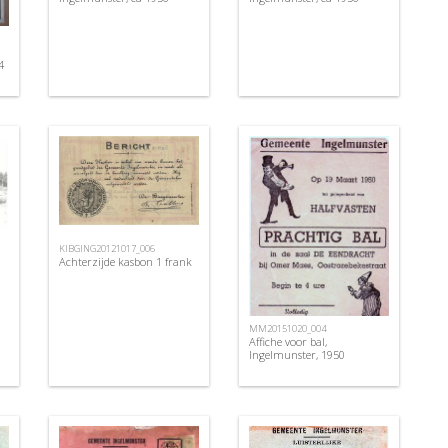
4
KIBGING20121017_006
Achterzijde kasbon 1 frank
MM20151020_004
Affiche voor bal,
Ingelmunster, 1950