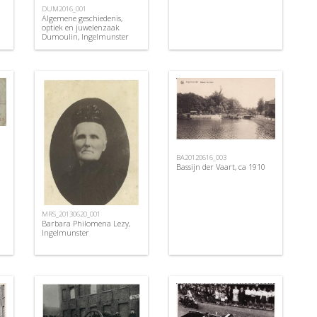
DUM2016_001
Algemene geschiedenis,
optiek en juwelenzaak
Dumoulin, Ingelmunster
BA20120616_003
Bassijn der Vaart, ca 1910
MRS_20130620_001
Barbara Philomena Lezy,
Ingelmunster