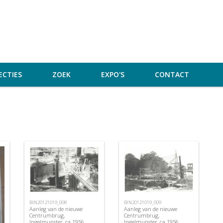
ECTIES
ZOEK
EXPO'S
CONTACT
BIN20121019_008
BIN20121019_009
Aanleg van de nieuwe
Aanleg van de nieuwe
Centrumbrug,
Centrumbrug,
Ingelmunster, ca 1956
Ingelmunster, ca 1956