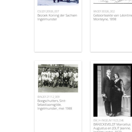
CGI20120926_007
WV20130326_002
Bezoek Koning der Sachsen
Geboorteakte van Léontin
Ingelmunster
Monteyne, 1898
BIN20121112_009
Boogschutters, Sint-
Sebastiaansgilde,
Ingelmunster, mei 1988
EW_H-INGELM 1923_046
BRAECKEVELDT Marcellus
Augustus en JOLIT Jeanne,
Ingelmunster, 1923