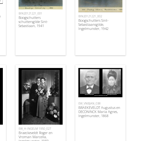
BIN20121221_001
e
BIN20121221_002
Boogschutters
Boogschutters Sint-
schuttersgilde Sint-
Sebastiaansgilde,
Sebastiaan, 1941
Ingelmunster, 1942
EW_VNBJAN_038
BRAEKEVELDT Augustus en
DECONINCK Maria Agnes,
Ingelmunster, 1868
EW_H-INGELM 1950_027
Braeckeveldt Roger en
Vroman Marcella,
Ingelmunster, 1950