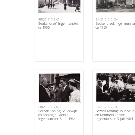
BIN20121016_001
BIN20121012_004
Beukendreef, Ingelmunster,
Beukendreef, Ingelmunster
ca 1905
ca 1950
BIN20121017_002
BIN20121017_003
Bezoek Koning Boudewijn
Bezoek Koning Boudewijn
en Koningin Fabiola,
en Koningin Fabiola,
Ingelmunster, 3 juli 1964
Ingelmunster, 3 juli 1964