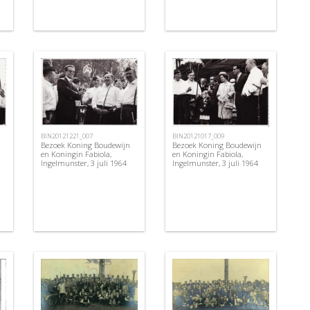
BIN20121221_007
BIN20121017_009
Bezoek Koning Boudewijn
Bezoek Koning Boudewijn
en Koningin Fabiola,
en Koningin Fabiola,
Ingelmunster, 3 juli 1964
Ingelmunster, 3 juli 1964