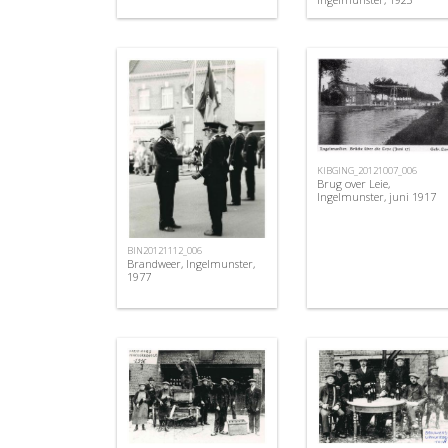
KIBGING_20121007_006
Brug over Leie,
Ingelmunster, juni 1917
BIN20121112_006
Brandweer, Ingelmunster,
1977