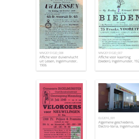
MM20151020_008
MM20151020_007
Affiche voor duivenvlucht
Affiche voor kaarting
uit Lessen, Ingelmunster,
(bieden), Ingelmunster, 19
1906
ELE2016_001
Algemene geschiedenis,
Electro-Varia, Ingelmunste