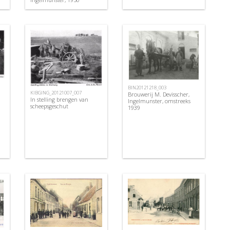
BIN20121218_003
KIBGING_20121007_007
Brouwerij M. Devisscher,
In stelling brengen van
Ingelmunster, omstreeks
scheepsgeschut
1939