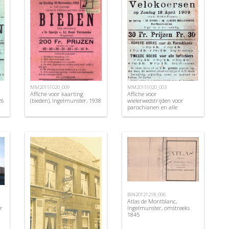
MM20151020_009
MM20151020_003
Affiche voor kaarting
Affiche voor
26
(bieden), Ingelmunster, 1938
wielerwedstrijden voor
parochianen en alle
liefhebbers , Ingelmunster,
1909
BIN20121218_006
Atlas de Montblanc,
r
Ingelmunster, omstreeks
1845