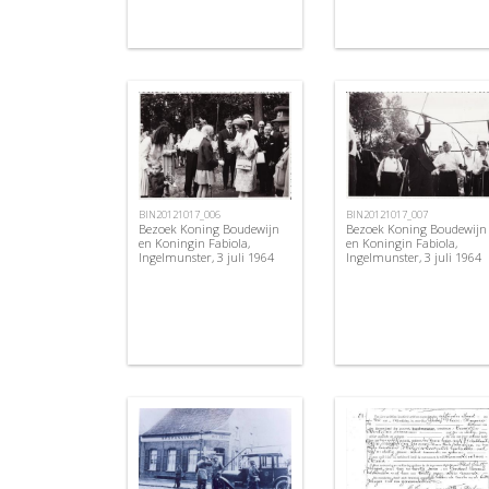
BIN20121017_006
BIN20121017_007
Bezoek Koning Boudewijn
Bezoek Koning Boudewijn
en Koningin Fabiola,
en Koningin Fabiola,
Ingelmunster, 3 juli 1964
Ingelmunster, 3 juli 1964