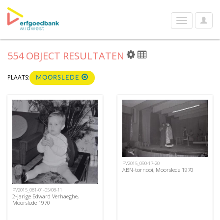
User
Toggle
Optio
navigation
554 OBJECT RESULTATEN
PLAATS:
MOORSLEDE
PV2015_090-17-20
ABN-tornooi, Moorslede 1970
PV2015_081-01-05/08-11
2-jarige Edward Verhaeghe,
Moorslede 1970