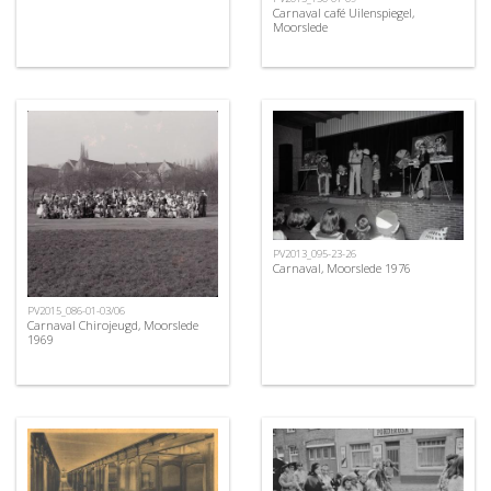
Carnaval café Uilenspiegel,
Moorslede
PV2013_095-23-26
Carnaval, Moorslede 1976
PV2015_086-01-03/06
Carnaval Chirojeugd, Moorslede
1969