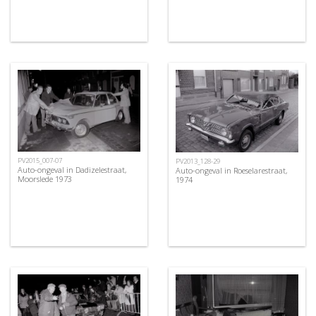
PV2015_007-07
PV2013_128-29
Auto-ongeval in Dadizelestraat,
Auto-ongeval in Roeselarestraat,
Moorslede 1973
1974