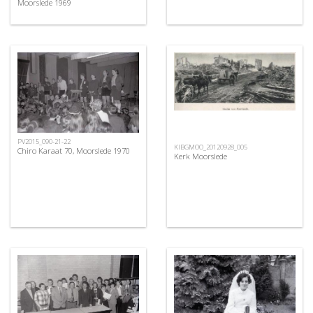
Moorslede 1969
PV2015_090-21-22
KIBGMOO_20120928_005
Chiro Karaat 70, Moorslede 1970
Kerk Moorslede