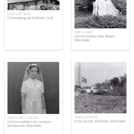
PV2013_091-29-33
Clubmeeting De Dolfijnen, 1976
PV2013_148-07
Communiefoto Rika Belaen,
Moorslede
PV2013_153-01/03
PV2013_148-11/149-2/4-5
Cross op wijk Vierkaven, Moorslede
Communiefoto's van Jocelyne
Vandamme, Moorslede