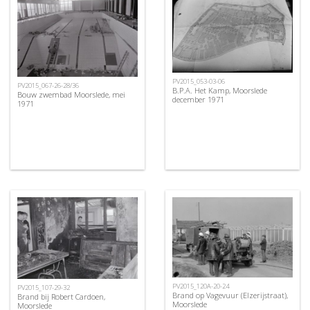
PV2015_053-03-06
PV2015_067-26-28/36
B.P.A. Het Kamp, Moorslede
Bouw zwembad Moorslede, mei
december 1971
1971
PV2015_120A-20-24
PV2015_107-29-32
Brand op Vagevuur (Elzerijstraat),
Brand bij Robert Cardoen,
Moorslede
Moorslede