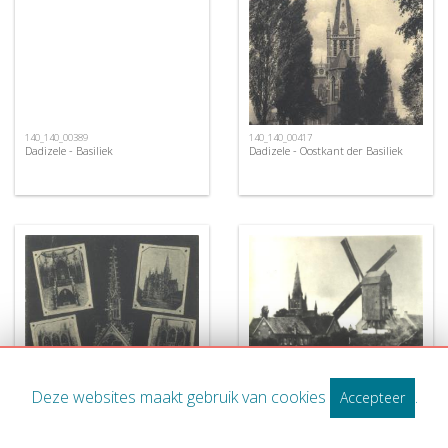
140_140_00389
140_140_00417
Dadizele - Basiliek
Dadizele - Oostkant der Basiliek
140_140_00412
Dadizele - Windmolen en Basiliek
Deze websites maakt gebruik van cookies
.
Accepteer
140_140_00411
Dadizele - Toeristische postkaart