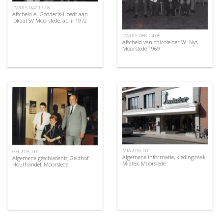
PV2015_047-17-18
Afscheid A. Godderis-Hoedt aan
lokaal SV Moorslede, april 1972
PV2015_086_04-05
Afscheid van chiroleider W. Nys,
Moorslede 1969
MIA2016_001
GEL2016_001
Algemene informatie, kledingzaak
Algemene geschiedenis, Geldhof
Miatex, Moorslede
Houthandel, Moorslede