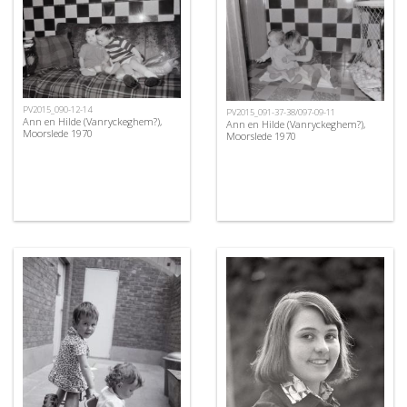
PV2015_090-12-14
PV2015_091-37-38/097-09-11
Ann en Hilde (Vanryckeghem?),
Ann en Hilde (Vanryckeghem?),
Moorslede 1970
Moorslede 1970