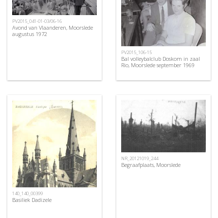
PV2015_041-01-03/06-16
Avond van Vlaanderen, Moorslede
augustus 1972
PV2015_106-15
Bal volleybalclub Doskom in zaal
Rio, Moorslede september 1969
NR_20121019_244
Begraafplaats, Moorslede
140_140_00399
Basiliek Dadizele