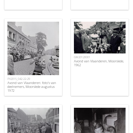
GM20120001
Avond van Vlaanderen, Moorslede,
1962
PV2015_042-22-29
Avond van Vlaanderen: foto's van
deelnemers, Moorslede augustus
1972