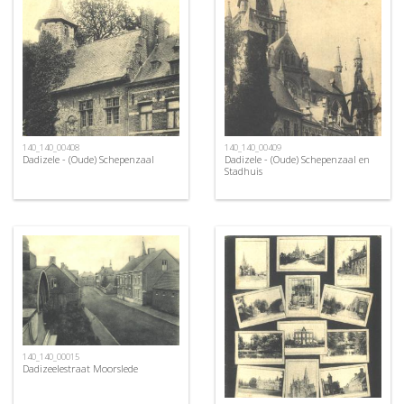
140_140_00408
140_140_00409
Dadizele - (Oude) Schepenzaal
Dadizele - (Oude) Schepenzaal en
Stadhuis
140_140_00015
Dadizeelestraat Moorslede