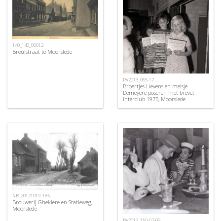
140_140_00012
Breulstraat te Moorslede
PV2013_065-17
Broertjes Lievens en meisje
Demeyere poseren met brevet
Interclub 1975, Moorslede
NR_20121019_185
Brouwerij Ghekiere en Statieweg,
Moorslede
PV2013_150-07-09