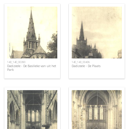
140_140_00390
140_140_00406
Dadizeele - De Basilieke van uit het
Dadizeele - De Plaats
Park