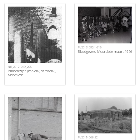
PV2013_092-14/16
Bloedgevers, Moorslede maart 1976
NR_20121019_205
Binnenzijde (molen?, of toren?),
Moorslede
PV2015_068-22