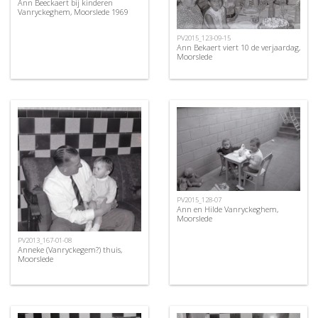
Ann Beeckaert bij kinderen
Vanryckeghem, Moorslede 1969
PV2015_123-09-15
Ann Bekaert viert 10 de verjaardag,
Moorslede
PV2015_128-07
Ann en Hilde Vanryckeghem,
Moorslede
PV2013_167-01-08
Anneke (Vanryckegem?) thuis,
Moorslede