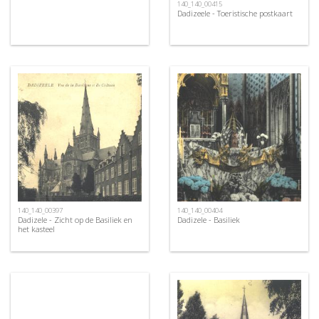
140_140_00415
Dadizeele - Toeristische postkaart
140_140_00397
140_140_00404
Dadizele - Zicht op de Basiliek en
Dadizele - Basiliek
het kasteel