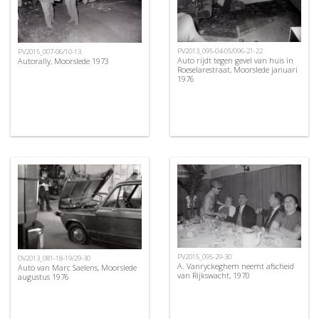
PV2013_095-04-05/096-21-22
PV2015_007-06/10-13
Auto rijdt tegen gevel van huis in
Autorally, Moorslede 1973
Roeselarestraat, Moorslede januari
1976
PV2015_095-29-30
OV2013_081-18-19/29-30
A. Vanryckeghem neemt afscheid
Auto van Marc Saelens, Moorslede
van Rijkswacht, 1970
augustus 1976