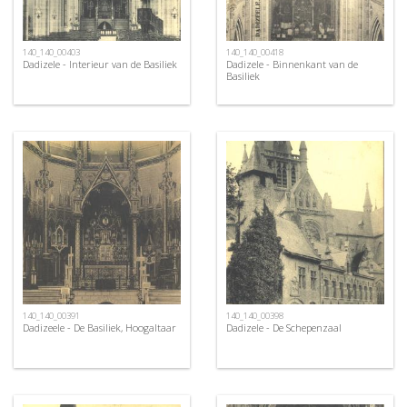
140_140_00403
140_140_00418
Dadizele - Interieur van de Basiliek
Dadizele - Binnenkant van de
Basiliek
140_140_00391
140_140_00398
Dadizeele - De Basiliek, Hoogaltaar
Dadizele - De Schepenzaal