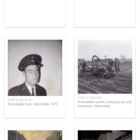
PV2013_153-02/04
PV2015_093-32-33
Brandweer takelt crossauto op wijk
Brandweerman, Moorslede 1970
Vierkaven, Moorslede