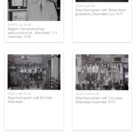
PV2013_020-09
Biljartkampioen café 'Bossa-Nova':
groepsfoto, Moorslede juni 1977
PV2015_102-28-36
Belgisch kampioenschap
postuurkanaries , Moorslede 7-11
november 1970
PV2015_087-01-03
PV2013_100-01-05
Biljartkampioen café De Gilde,
Biljartkampioen café 't Kruiske,
Moorslede
Moorslede november 1975