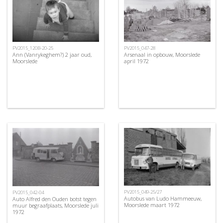
PV2015_120B-20-25
PV2015_047-28
Ann (Vanrykeghem?) 2 jaar oud,
Arsenaal in opbouw, Moorslede
Moorslede
april 1972
PV2015_049-25/27
PV2015_042-04
Autobus van Ludo Hammeeuw,
Auto Alfred den Ouden botst tegen
Moorslede maart 1972
muur begraafplaats, Moorslede juli
1972