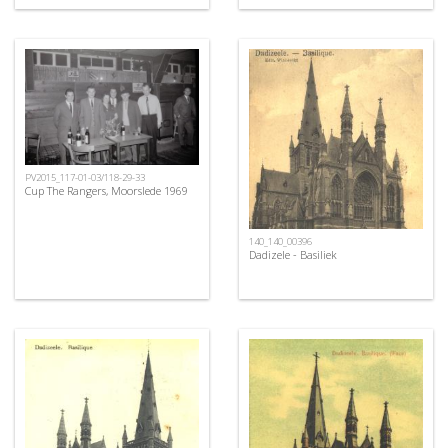
PV2015_117-01-03/118-29-33
Cup The Rangers, Moorslede 1969
140_140_00396
Dadizele - Basiliek