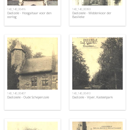
140_140_00416
140_140_00393
Dadizele - Hoogaltaar voor den
Dadizeele - Middenkoor der
oorlog
Basilieke
140_140_00407
140_140_00410
Dadizeele - Oude Schepenzale
Dadizele - Vijver, Kasteelpark