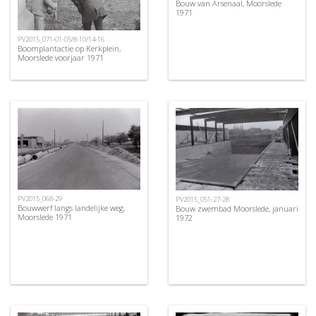
Bouw van Arsenaal, Moorslede
1971
PV2015_071-01-05/8-10/14-16
Boomplantactie op Kerkplein,
Moorslede voorjaar 1971
PV2015_068-29
PV2015_051-27-28
Bouwwerf langs landelijke weg,
Bouw zwembad Moorslede, januari
Moorslede 1971
1972