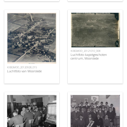
KIBGMOO_20121010_008
Luchtfoto kapotgeschoten
centrum, Moorslede
KIBGMOO_20120928_015
Luchtfoto van Moorslede