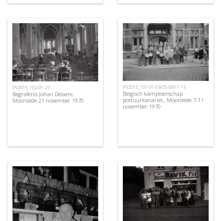
PV2015_101-01-03/05-09/11-15
PV2015_102-01-27
Belgisch kampioenschap
Begrafenis Johan Delaere,
postuurkanaries , Moorslede 7-11
Moorslede 21 november 1970
november 1970