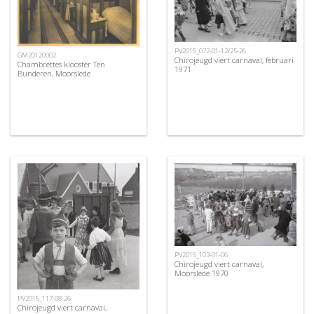
PV2015_072-01-12/25-26
GM20120002
Chirojeugd viert carnaval, februari
Chambrettes klooster Ten
1971
Bunderen, Moorslede
PV2015_103-01-06
Chirojeugd viert carnaval,
Moorslede 1970
PV2015_117-08-26
Chirojeugd viert carnaval,