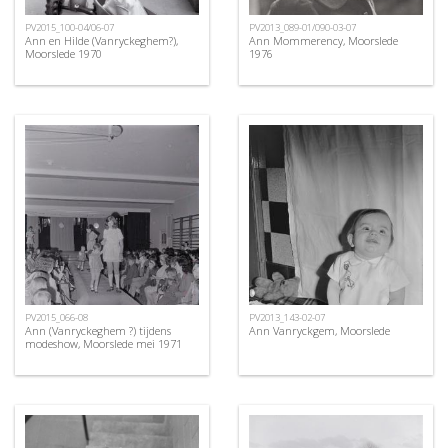
PV2015_100-04/06-07
PV2013_089-01/090-03-07
Ann en Hilde (Vanryckeghem?),
Ann Mommerency, Moorslede
Moorslede 1970
1976
PV2015_066-08
PV2013_143-02-07
Ann (Vanryckeghem ?) tijdens
Ann Vanryckgem, Moorslede
modeshow, Moorslede mei 1971