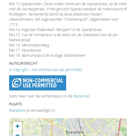
foto 12.Spanjemolen: Deze molen stond aan de Spanjestraat, op de hoek
met de Vierwegstraat, in het gehucht Spanje (vandaar de molennaam) of
Krottegem. Aanvankelijk stond op deze plaats een houten
oliewindmolen, het zogenaamde "Ooststampcot", opgetrokken voor
1713.
foto 14. eigenaar Rodenbach Mergaert in de Spanjestraat
foto 15. rue de l'empereur is de hoek van de Ooststraat met de Jan
Mahieustraat
foto 16. Menensteenweg
foto 17. Noordstraat
foto 19. Barnumwijk is de huidige Stationsdreef
AUTEURSRECHT
in copyright – non-commercial use permitted
Lees meer over de rechtenstatus in de
disclaimer
PLAATS
Roeselare
(is vervaardigd in)
+
−