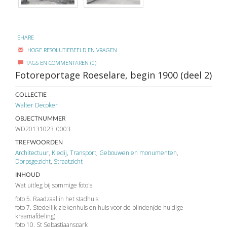
SHARE
HOGE RESOLUTIEBEELD EN VRAGEN
TAGS EN COMMENTAREN (0)
Fotoreportage Roeselare, begin 1900 (deel 2)
COLLECTIE
Walter Decoker
OBJECTNUMMER
WD20131023_0003
TREFWOORDEN
Architectuur
,
Kledij
,
Transport
,
Gebouwen en monumenten
,
Dorpsgezicht
,
Straatzicht
INHOUD
Wat uitleg bij sommige foto's:
foto 5. Raadzaal in het stadhuis
foto 7. Stedelijk ziekenhuis en huis voor de blinden(de huidige
kraamafdeling)
foto 10. St Sebastiaanspark