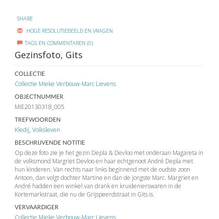
SHARE
HOGE RESOLUTIEBEELD EN VRAGEN
TAGS EN COMMENTAREN (0)
Gezinsfoto, Gits
COLLECTIE
Collectie Mieke Verbouw-Marc Lievens
OBJECTNUMMER
MIE20130318_005
TREFWOORDEN
Kledij
,
Volksleven
BESCHRIJVENDE NOTITIE
Op deze foto zie je het gezin Depla & Devloo met onderaan Magareta in
de volksmond Margriet Devloo en haar echtgenoot André Depla met
hun kinderen. Van rechts naar links beginnend met de oudste zoon
Antoon, dan volgt dochter Martine en dan de jongste Marc. Margriet en
André hadden een winkel van drank en kruidenierswaren in de
Kortemarkstraat, die nu de Grijspeerdstraat in Gits is.
VERVAARDIGER
Collectie Mieke Verbouw-Marc Lievens