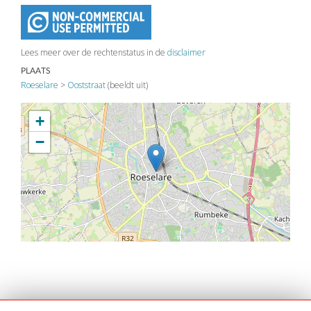
Lees meer over de rechtenstatus in de
disclaimer
PLAATS
Roeselare
>
Ooststraat
(beeldt uit)
+
−