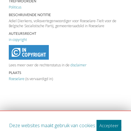
TREFWOORDEN
Politicus
BESCHRIJVENDE NOTITIE
Adiel Dierkens, volksvertegenwoordiger voor Roeselare-Tielt voor de
Belgische Socialistische Partij, gemeenteraadslid in Roeselare
AUTEURSRECHT
in copyright
Lees meer over de rechtenstatus in de
disclaimer
PLAATS
Roeselare
(is vervaardigd in)
Deze websites maakt gebruik van cookies
.
Accepteer
WWW.MIDWEST.BE