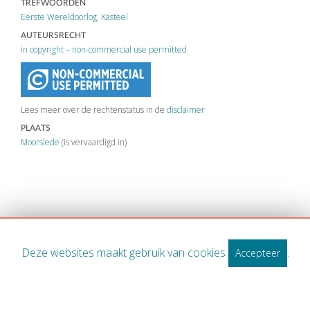
TREFWOORDEN
Eerste Wereldoorlog
,
Kasteel
AUTEURSRECHT
in copyright – non-commercial use permitted
Lees meer over de rechtenstatus in de
disclaimer
PLAATS
Moorslede
(is vervaardigd in)
Deze websites maakt gebruik van cookies
.
Accepteer
WWW.MIDWEST.BE
Spanjestraat 141/2 8800 Roeselare
Contact
Disclaimer