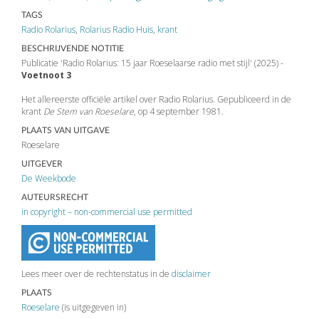
TAGS
Radio Rolarius
,
Rolarius Radio Huis
,
krant
BESCHRIJVENDE NOTITIE
Publicatie 'Radio Rolarius: 15 jaar Roeselaarse radio met stijl' (2025) -
Voetnoot 3
Het allereerste officiële artikel over Radio Rolarius. Gepubliceerd in de
krant
De Stem van Roeselare
, op 4 september 1981.
PLAATS VAN UITGAVE
Roeselare
UITGEVER
De Weekbode
AUTEURSRECHT
in copyright – non-commercial use permitted
Lees meer over de rechtenstatus in de
disclaimer
PLAATS
Roeselare
(is uitgegeven in)