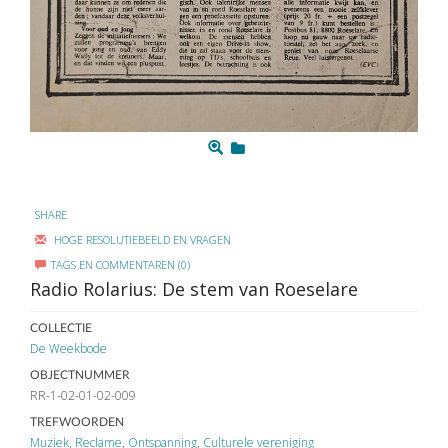
SHARE
HOGE RESOLUTIEBEELD EN VRAGEN
TAGS EN COMMENTAREN (0)
Radio Rolarius: De stem van Roeselare
COLLECTIE
De Weekbode
OBJECTNUMMER
RR-1-02-01-02-009
TREFWOORDEN
Muziek
,
Reclame
,
Ontspanning
,
Culturele vereniging