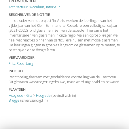
TREFWOORDEN
Architectuur
,
Woonhuis
,
Interieur
BESCHRIJVENDE NOTITIE
In het kader van het project 'In Vitris' werken de leerlingen van het
vijfde jaar van het Klein Seminarie te Roeselare een volledig schooljaar
(2021-2022) rond glasramen. Een van de aspecten hiervan is het
inventariseren van glasramen in onze regio. Via een oproep kregen we
heel wat reacties binnen van particuliere huizen met mooie glasramen.
De leerlingen gingen in groepjes langs om de glasramen op te meten, te
beschrijven en te fotograferen.
VERVAARDIGER
Fritz Roderburg
INHOUD
Rechthoekig glasraam met geschilderde voorstelling van de Ijzertoren.
Dit glasraam was vroeger ingebouwd, maar werd uigehaald en bewaard.
PLAATSEN
Hooglede - Gits
>
Hooglede
(bevindt zich in)
Brugge
(is vervaardigd in)