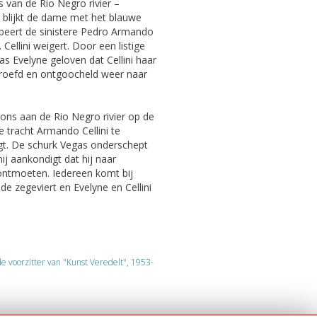
 van de Rio Negro rivier –
Ze blijkt de dame met het blauwe
robeert de sinistere Pedro Armando
 Cellini weigert. Door een listige
as Evelyne geloven dat Cellini haar
droefd en ontgoocheld weer naar
ons aan de Rio Negro rivier op de
e tracht Armando Cellini te
agt. De schurk Vegas onderschept
ij aankondigt dat hij naar
ontmoeten. Iedereen komt bij
e zegeviert en Evelyne en Cellini
e voorzitter van "Kunst Veredelt", 1953-