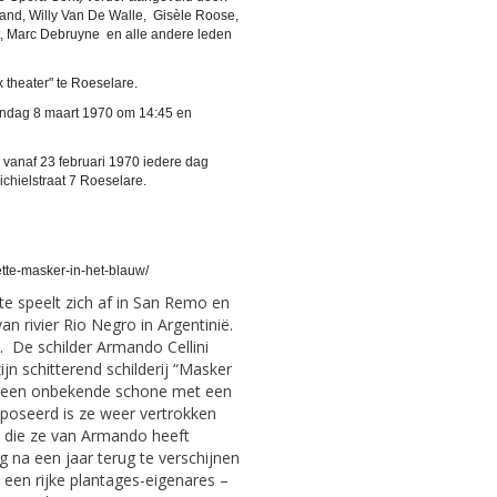
and, Willy Van De Walle, Gisèle Roose,
t, Marc Debruyne en alle andere leden
x theater" te Roeselare.
ondag 8 maart 1970 om 14:45 en
 om 20:00.
. vanaf 23 februari 1970 iedere dag
Michielstraat 7 Roeselare.
ette-masker-in-het-blauw/
te speelt zich af in San Remo en
n rivier Rio Negro in Argentinië.
0. De schilder Armando Cellini
jn schitterend schilderij “Masker
at een onbekende schone met een
poseerd is ze weer vertrokken
 die ze van Armando heeft
 na een jaar terug te verschijnen
t een rijke plantages-eigenares –