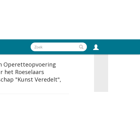
en Operetteopvoering
or het Roeselaars
schap "Kunst Veredelt",