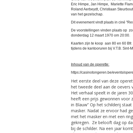
Eric Himpe, Jan Himpe, Mariette Flam
Roland Aerbeydt, Christiaan Steurbou
van het gezelschap.
Dit evenement vindt plaats in ciné "Re
De voorstellingen vinden plaats op z
donderdag 12 maart 1970
Kaarten zijn te koop aan 80 en 60 Bfr
tijdens de kantooruren bij V.T.B. Sint-
Inhoud van de operette:
https://casinotongeren.be/events/oper
Het eerste deel van deze operet
het tweede deel aan de oevers va
Het verhaal speelt in de jaren 3
heeft een prijs gewonnen voor zi
in Blauw” Op het schilderij sta
masker. Nadat ze ervoor had ge
met het masker en met een ring
gekregen. Ze belooft dag op dag
bij de schilder. Na een jaar kom