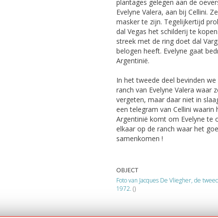
plantages gelegen aan de oevers
Evelyne Valera, aan bij Cellini. 
masker te zijn. Tegelijkertijd p
dal Vegas het schilderij te kopen.
streek met de ring doet dal Varg
belogen heeft. Evelyne gaat be
Argentinië.
In het tweede deel bevinden we 
ranch van Evelyne Valera waar z
vergeten, maar daar niet in sla
een telegram van Cellini waarin h
Argentinië komt om Evelyne te 
elkaar op de ranch waar het goed
samenkomen !
OBJECT
Foto van Jacques De Vliegher, de tweed
1972.
()