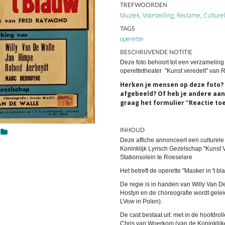
TREFWOORDEN
Muziek
,
Voorstelling
,
Reclame
,
Culture
TAGS
operette
BESCHRIJVENDE NOTITIE
Deze foto behoort tot een verzameling 
operettetheater "Kunst veredelt" van 
Herken je mensen op deze foto? 
afgebeeld? Of heb je andere aanvu
graag het formulier "Reactie to
INHOUD
Deze affiche annonceert een culturele
Koninklijk Lyrisch Gezelschap "Kunst V
Stationsolein te Roeselare
Het betreft de operette "Masker in 't
De regie is in handen van Willy Van De
Hostyn en de choreografie wordt gelei
LVow in Polen).
De cast bestaat uit: met in de hoofdrol
Chris van Woerkom (van de Koninklij