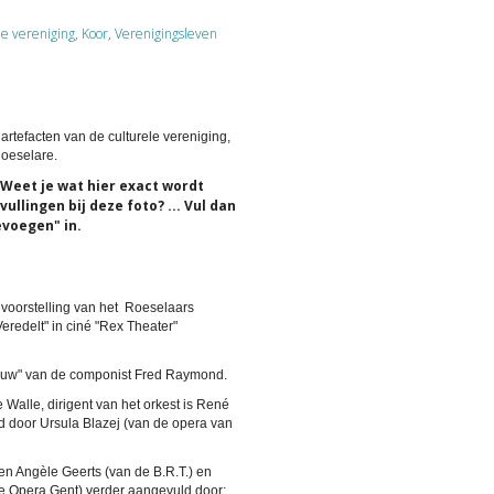
le vereniging
,
Koor
,
Verenigingsleven
artefacten van de culturele vereniging,
Roeselare.
Weet je wat hier exact wordt
llingen bij deze foto? ... Vul dan
evoegen" in.
 voorstelling van het Roeselaars
eredelt" in ciné "Rex Theater"
 blauw" van de componist Fred Raymond.
 Walle, dirigent van het orkest is René
d door Ursula Blazej (van de opera van
len Angèle Geerts (van de B.R.T.) en
ke Opera Gent) verder aangevuld door: