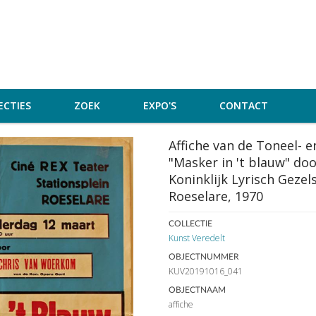
ECTIES
ZOEK
EXPO'S
CONTACT
Affiche van de Toneel- 
"Masker in 't blauw" do
Koninklijk Lyrisch Gezel
Roeselare, 1970
COLLECTIE
Kunst Veredelt
OBJECTNUMMER
KUV20191016_041
OBJECTNAAM
affiche