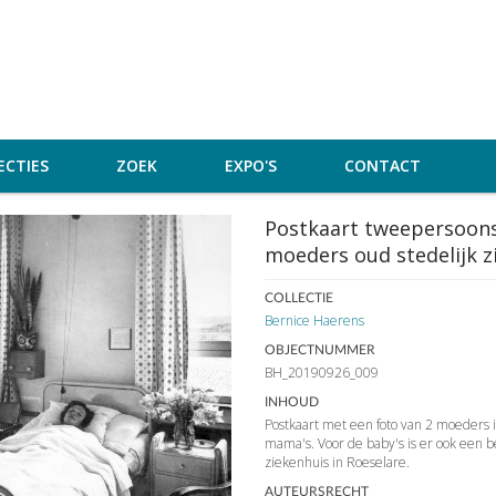
ECTIES
ZOEK
EXPO'S
CONTACT
Postkaart tweepersoons
moeders oud stedelijk z
COLLECTIE
Bernice Haerens
OBJECTNUMMER
BH_20190926_009
INHOUD
Postkaart met een foto van 2 moeders
mama's. Voor de baby's is er ook een be
ziekenhuis in Roeselare.
AUTEURSRECHT