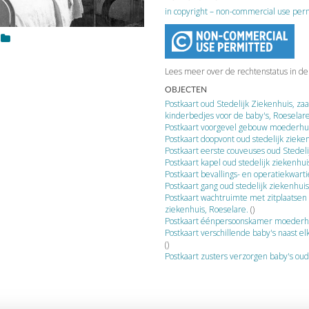
in copyright – non-commercial use per
Lees meer over de rechtenstatus in d
OBJECTEN
Postkaart oud Stedelijk Ziekenhuis, 
kinderbedjes voor de baby's, Roeselar
Postkaart voorgevel gebouw moederhuis
Postkaart doopvont oud stedelijk zieke
Postkaart eerste couveuses oud Stedeli
Postkaart kapel oud stedelijk ziekenhu
Postkaart bevallings- en operatiekwarti
Postkaart gang oud stedelijk ziekenhui
Postkaart wachtruimte met zitplaatsen 
ziekenhuis, Roeselare.
()
Postkaart éénpersoonskamer moederhui
Postkaart verschillende baby's naast el
()
Postkaart zusters verzorgen baby's oud