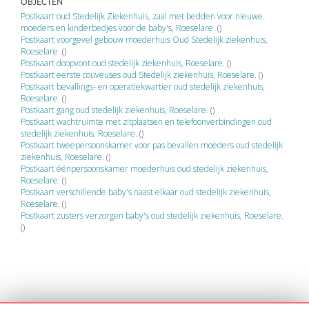
OBJECTEN
Postkaart oud Stedelijk Ziekenhuis, zaal met bedden voor nieuwe
moeders en kinderbedjes voor de baby's, Roeselare.
()
Postkaart voorgevel gebouw moederhuis Oud Stedelijk ziekenhuis,
Roeselare.
()
Postkaart doopvont oud stedelijk ziekenhuis, Roeselare.
()
Postkaart eerste couveuses oud Stedelijk ziekenhuis, Roeselare.
()
Postkaart bevallings- en operatiekwartier oud stedelijk ziekenhuis,
Roeselare.
()
Postkaart gang oud stedelijk ziekenhuis, Roeselare.
()
Postkaart wachtruimte met zitplaatsen en telefoonverbindingen oud
stedelijk ziekenhuis, Roeselare.
()
Postkaart tweepersoonskamer voor pas bevallen moeders oud stedelijk
ziekenhuis, Roeselare.
()
Postkaart éénpersoonskamer moederhuis oud stedelijk ziekenhuis,
Roeselare.
()
Postkaart verschillende baby's naast elkaar oud stedelijk ziekenhuis,
Roeselare.
()
Postkaart zusters verzorgen baby's oud stedelijk ziekenhuis, Roeselare.
()