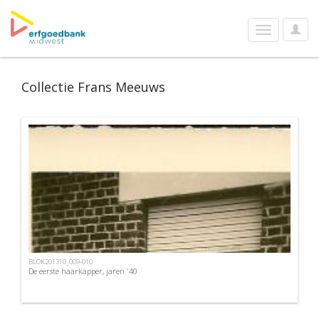
User
Toggle
Optio
navigation
Collectie Frans Meeuws
BLOK201310_009-010
De eerste haarkapper, jaren '40