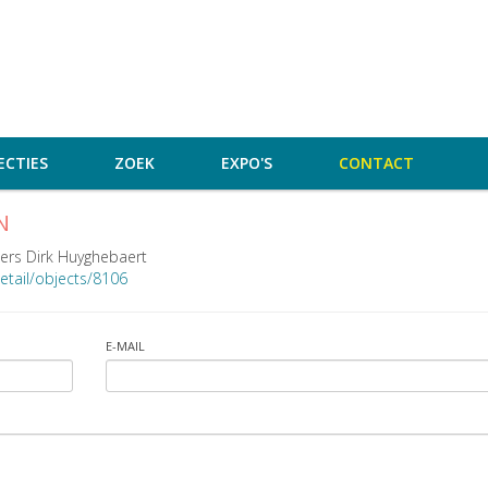
ECTIES
ZOEK
EXPO'S
CONTACT
N
ers Dirk Huyghebaert
etail/objects/8106
E-MAIL