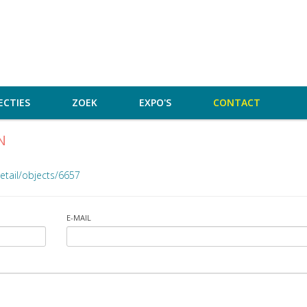
ECTIES
ZOEK
EXPO'S
CONTACT
N
etail/objects/6657
E-MAIL