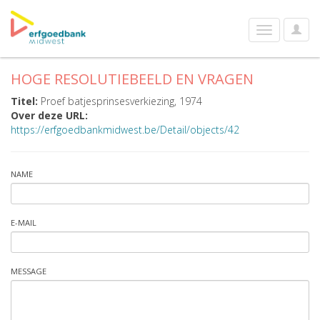
User
Toggle
Optio
navigation
HOGE RESOLUTIEBEELD EN VRAGEN
Titel:
Proef batjesprinsesverkiezing, 1974
Over deze URL:
https://erfgoedbankmidwest.be/Detail/objects/42
NAME
E-MAIL
MESSAGE