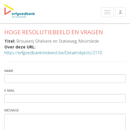
User
Toggle
Optio
navigation
HOGE RESOLUTIEBEELD EN VRAGEN
Titel:
Brouwerij Ghekiere en Statieweg, Moorslede
Over deze URL:
https://erfgoedbankmidwest.be/Detail/objects/2110
NAME
E-MAIL
MESSAGE