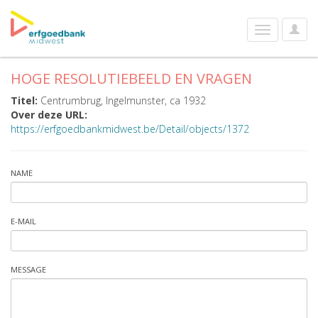
User
Toggle
Optio
navigation
HOGE RESOLUTIEBEELD EN VRAGEN
Titel:
Centrumbrug, Ingelmunster, ca 1932
Over deze URL:
https://erfgoedbankmidwest.be/Detail/objects/1372
NAME
E-MAIL
MESSAGE