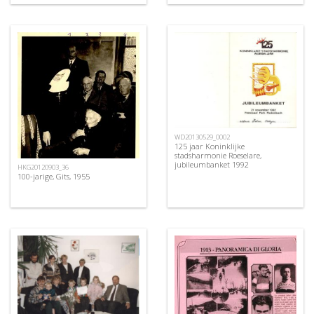
WD20130529_0002
125 jaar Koninklijke
stadsharmonie Roeselare,
jubileumbanket 1992
HKG20120903_36
100-jarige, Gits, 1955