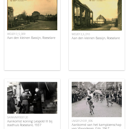
WD2013_5_009
WD2013_6_010
Aan den kleinen Bassijn, Roeselare
Aan den kleinen Bassijn, Roeselare
SARAVMF000120
Aankomst koning Leopold III bij
LM20121031_006
Aankomst van het kampioenschap
stadhuis Roeselare, 1937
van Vlaanderen, Gits, 1967