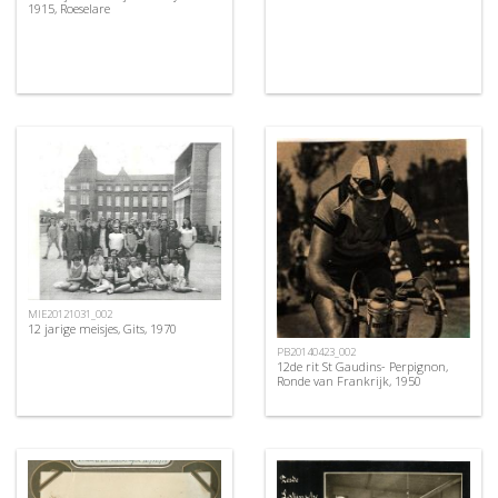
1915, Roeselare
MIE20121031_002
12 jarige meisjes, Gits, 1970
PB20140423_002
12de rit St Gaudins- Perpignon,
Ronde van Frankrijk, 1950