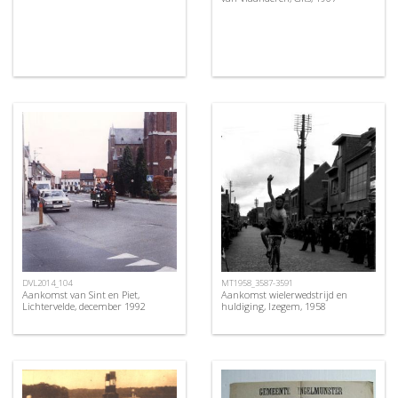
DVL2014_104
MT1958_3587-3591
Aankomst van Sint en Piet,
Aankomst wielerwedstrijd en
Lichtervelde, december 1992
huldiging, Izegem, 1958