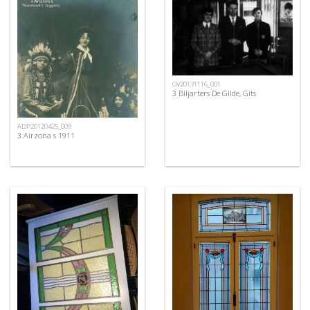
GV20131116_001
3 Biljarters De Gilde, Gits
ADP20120425_009
3 Airzona s 1911