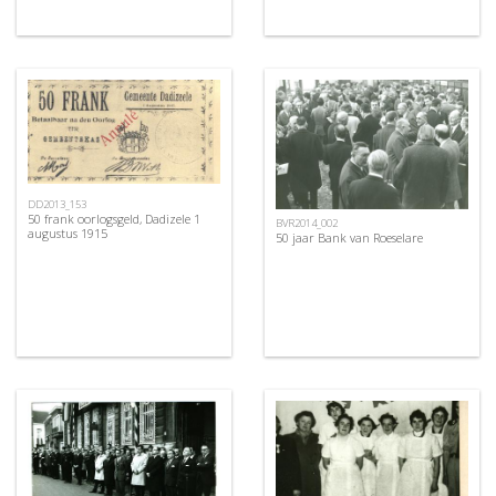
DD2013_153
50 frank oorlogsgeld, Dadizele 1
BVR2014_002
augustus 1915
50 jaar Bank van Roeselare