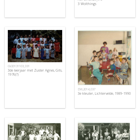
3 Wolthings
GV20131103_031
3de leerjaar met Zuster Agnes, Gits,
1976(?)
DVL2014_037
3e kleuter, Lichtervelde, 1989-1990