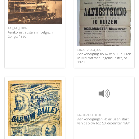
140_140_00199
Aankomst zusters in Belgisch
Congo, 1926
BIN20121024_005
Aankondiging bouw van 10 huizen
in Nieuwstraat, Ingelmunster, ca
1923
RR-3-02-01-03-001
Aankondigingen Rolarius en start
van de Slow Top 50, december 1981