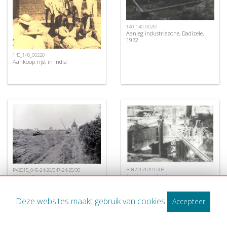
140_140_00261
Aanleg industriezone, Dadizele,
1972
140_140_00220
Aankoop rijst in India
BIN20121019_008
PV2015_045-24-26/047-24-25/30
Aanleg van de nieuwe
Aanleg Ringlaan, Dadizele juni
Centrumbrug, Ingelmunster, ca
1972
1956
Deze websites maakt gebruik van cookies
.
Accepteer