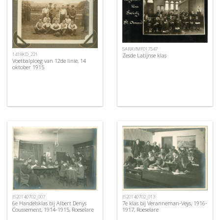
SARAVMF017547
1418KD_221
Zesde Latijnse klas
Voetbalploeg van 12de linie, 14
oktober 1915
JS20140702_007
JS20140702_013
6e Handelsklas bij Albert Denys
7e klas bij Veranneman-Veys, 1916-
Coussement, 1914-1915, Roeselare
1917, Roeselare