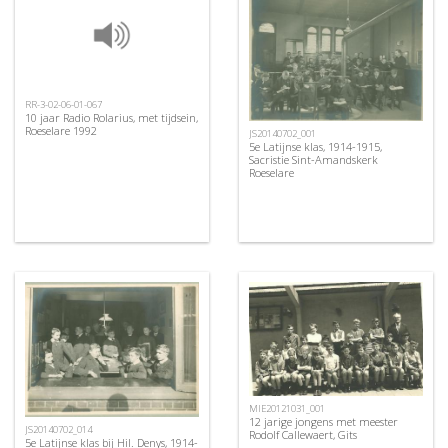
RR-3-02-06-01-067
10 jaar Radio Rolarius, met tijdsein,
Roeselare 1992
JS20140702_001
5e Latijnse klas, 1914-1915,
Sacristie Sint-Amandskerk
Roeselare
MIE20121031_001
12 jarige jongens met meester
JS20140702_014
Rodolf Callewaert, Gits
5e Latijnse klas bij Hil. Denys, 1914-