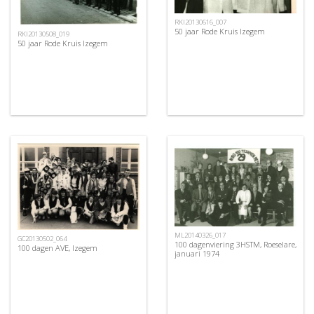
RKI20130616_007
50 jaar Rode Kruis Izegem
RKI20130508_019
50 jaar Rode Kruis Izegem
ML20140326_017
GC20130502_064
100 dagenviering 3HSTM, Roeselare,
100 dagen AVE, Izegem
januari 1974