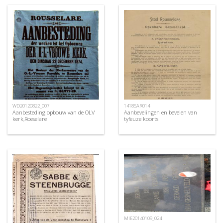
WD20120822_007
1418SAR014
Aanbesteding opbouw van de OLV
Aanbevelingen en bevelen van
kerk,Roeselare
tyfeuze koorts
MIE20140109_024