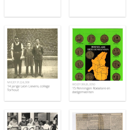
MIE20131224_008
WD20130626_0050
14 jarige Leon Lievens, college
15 Penningen Roeselare en
Torhout
deelgemeenten