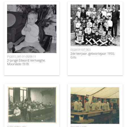
GV20131107_063
2de leerjaar, geboortejaar 1955,
PV2015_081-01-05/08-11
Gits
2-jarige Edward Verhaeghe,
Moorslede 1970