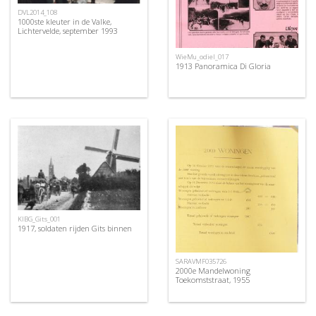
DVL2014_108
1000ste kleuter in de Valke,
Lichtervelde, september 1993
WieMu_odiel_017
1913 Panoramica Di Gloria
KIBG_Gits_001
1917, soldaten rijden Gits binnen
SARAVMF035726
2000e Mandelwoning
Toekomststraat, 1955