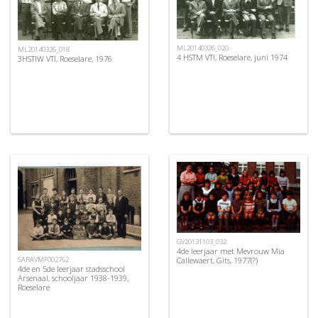
ML20140326_020
ML20140326_018
4 HSTM VTI, Roeselare, juni 1974
3HSTIW VTI, Roeselare, 1976
GV20131103_032
4de leerjaar met Mevrouw Mia
SARAVMF002762
Callewaert, Gits, 1977(?)
4de en 5de leerjaar stadsschool
Arsenaal, schooljaar 1938-1939,
Roeselare