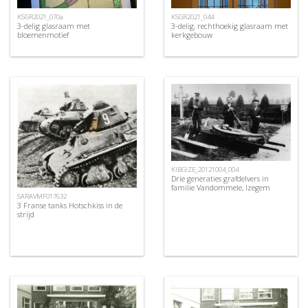
KSGR2021_070a
KSGR2021_044
3-delig glasraam met
3-delig, rechthoekig glasraam met
bloemenmotief
kerkgebouw
KIBGIZE_20121004_004
Drie generaties grafdelvers in
familie Vandommele, Izegem
SARAVMF017632
3 Franse tanks Hotschkiss in de
strijd