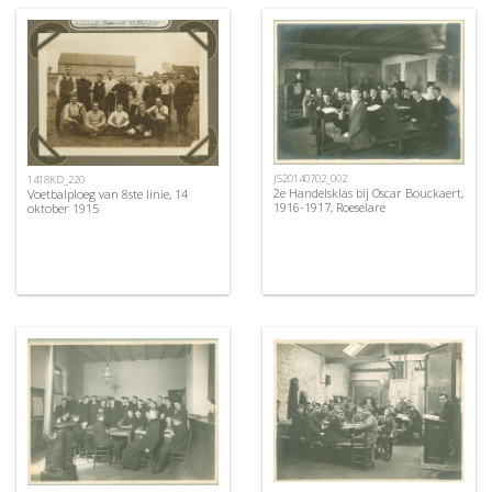
JS20140702_002
1418KD_220
2e Handelsklas bij Oscar Bouckaert,
Voetbalploeg van 8ste linie, 14
1916-1917, Roeselare
oktober 1915