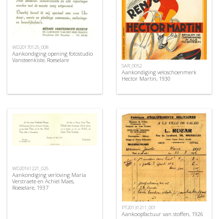
WD20170125_008
Aankondiging opening fotostudio
Vansteenkiste, Roeselare
SAR_0052
Aankondiging veloschoenmerk
Hector Martin, 1930
WD20161221_025
Aankondiging verloving Maria
Verstraete en Achiel Maes,
Roeselare, 1937
PT20131211_001
Aankoopfactuur van stoffen, 1926