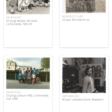
MLRC20121113_001
DVL2014_043
25 jaar Wit-Gele Kruis
20-jarig bestaan De Valke,
Lichtervelde, 1982-83
DVL2014_024
25 jarig julileum RSB, Lichtervelde,
JV20140203_002
mei 1988
40 jaar radiodistributie, Roeselare