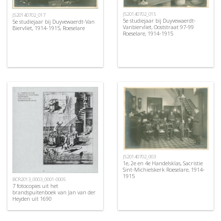
JS20140702_015
JS20140702_017
5e studiejaar bij Duyvewaerdt-
5e studiejaar bij Duyvewaerdt-Van
Vanbiervliet, Ooststraat 97-99
Biervliet, 1914-1915, Roeselare
Roeselare, 1914-1915
JS20140702_003
1e, 2e en 4e Handelsklas, Sacristie
Sint-Michielskerk Roeselare, 1914-
1915
BCR2013_0003_0001-0005
7 fotocopies uit het
brandspuitenboek van Jan van der
Heyden uit 1690