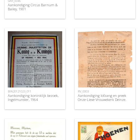
SAR_0045
Aankondiging Circus Barnum &
Bailey, 1901
BIN20121023_011
RV_0003
Aankondiging koninklijk bezoek,
Aankondiging lofzang en preek
Ingelmunster, 1964
Onze-Lieve-Vrouwekerk Deinze.