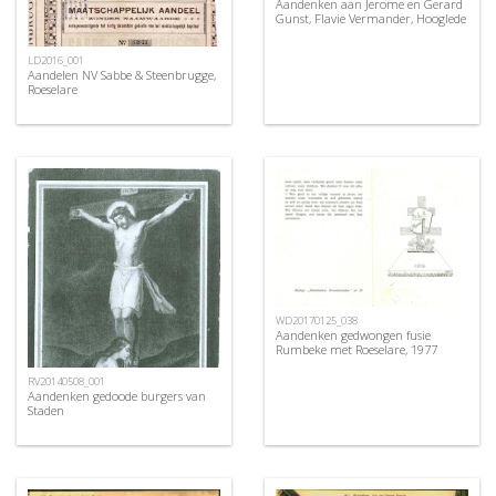
Aandenken aan Jerome en Gerard
Gunst, Flavie Vermander, Hooglede
LD2016_001
Aandelen NV Sabbe & Steenbrugge,
Roeselare
WD20170125_038
Aandenken gedwongen fusie
Rumbeke met Roeselare, 1977
RV20140508_001
Aandenken gedoode burgers van
Staden