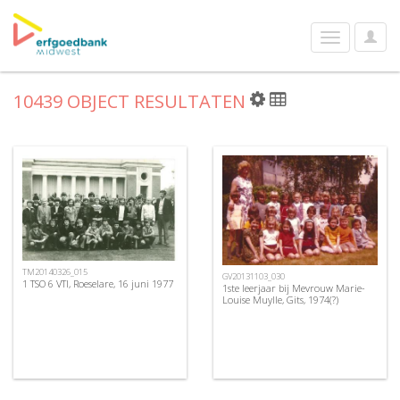
User
Toggle
Optio
navigation
10439 OBJECT RESULTATEN
TM20140326_015
GV20131103_030
1 TSO 6 VTI, Roeselare, 16 juni 1977
1ste leerjaar bij Mevrouw Marie-
Louise Muylle, Gits, 1974(?)