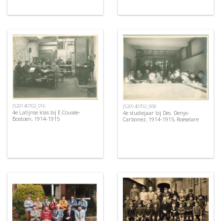
JS20140702_016
JS20140702_008
4e Latijnse klas bij E.Cousée-
4e studiejaar bij Des. Denys-
Bostoen, 1914-1915
Carbonez, 1914-1915, Roeselare