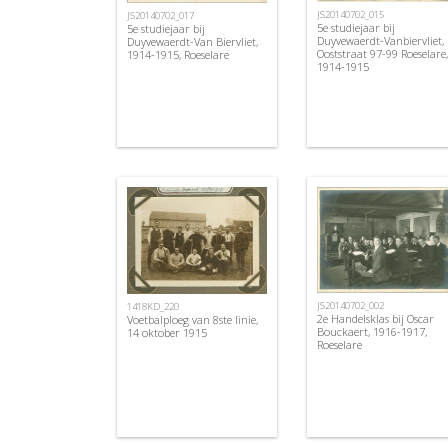
JS20140702_015
JS20140702_017
5e studiejaar bij
5e studiejaar bij
Duyvewaerdt-Vanbiervliet,
Duyvewaerdt-Van Biervliet,
Ooststraat 97-99 Roeselare,
1914-1915, Roeselare
1914-1915
JS20140702_002
1418KD_220
2e Handelsklas bij Oscar
Voetbalploeg van 8ste linie,
Bouckaert, 1916-1917,
14 oktober 1915
Roeselare