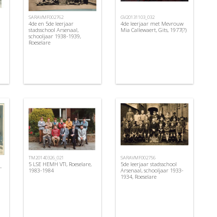
GV20131103_032
SARAVMF002762
4de leerjaar met Mevrouw
4de en 5de leerjaar
Mia Callewaert, Gits, 1977(?)
stadsschool Arsenaal,
schooljaar 1938-1939,
Roeselare
TM20140326_021
SARAVMF002756
5 LSE HEMH VTI, Roeselare,
5de leerjaar stadsschool
-
1983-1984
Arsenaal, schooljaar 1933-
1934, Roeselare