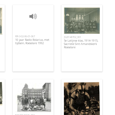
RR-3-02-06-01-067
JS20140702_001
10 jaar Radio Rolarius, met
5e Latijnse klas, 1914-1915,
tijdsein, Roeselare 1992
Sacristie Sint-Amandskerk
Roeselare