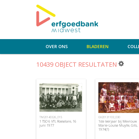
OVER ONS
BLADEREN
COLL
10439 OBJECT RESULTATEN
TM20140326_015
GV20131103_030
1 TSO 6 VTI, Roeselare, 16
1ste leerjaar bij Mevrouw
juni 1977
Marie-Louise Muylle, Gits,
1974(?)