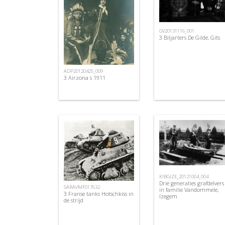
GV20131116_001
3 Biljarters De Gilde, Gits
ADP20120425_009
3 Airzona s 1911
KIBGIZE_20121004_004
Drie generaties grafdelvers
SARAVMF017632
in familie Vandommele,
3 Franse tanks Hotschkiss in
Izegem
de strijd