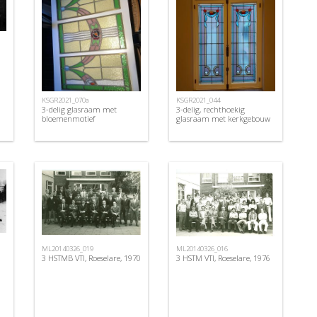
KSGR2021_070a
KSGR2021_044
3-delig glasraam met
3-delig, rechthoekig
bloemenmotief
glasraam met kerkgebouw
ML20140326_019
ML20140326_016
3 HSTMB VTI, Roeselare, 1970
3 HSTM VTI, Roeselare, 1976