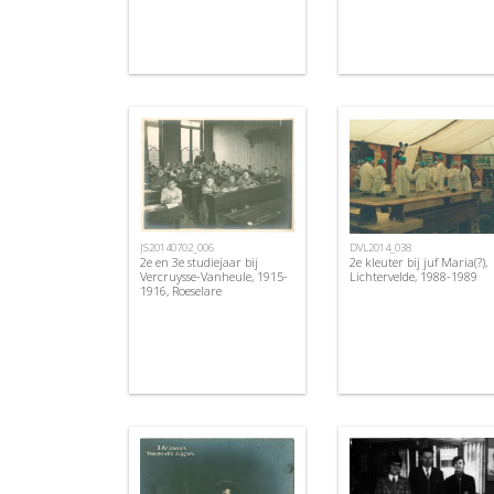
JS20140702_006
DVL2014_038
2e en 3e studiejaar bij
2e kleuter bij juf Maria(?),
Vercruysse-Vanheule, 1915-
Lichtervelde, 1988-1989
1916, Roeselare