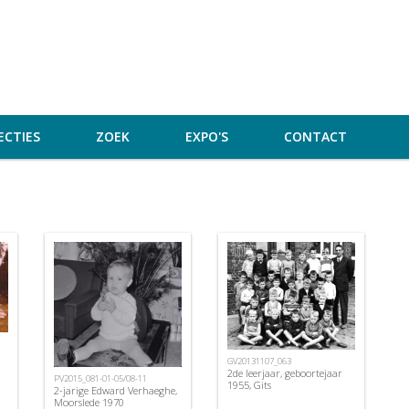
ECTIES
ZOEK
EXPO'S
CONTACT
GV20131107_063
2de leerjaar, geboortejaar
PV2015_081-01-05/08-11
1955, Gits
2-jarige Edward Verhaeghe,
Moorslede 1970