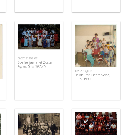
GV20131103_031
3de leerjaar met Zuster
Agnes, Gits, 1976(?)
DVL2014_037
3e kleuter, Lichtervelde,
1989-1990