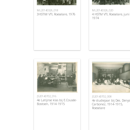
ML20140326_018
ML20140326_020
3HSTIW VTI, Roeselare, 1976
4 HSTM VTI, Roeselare, juni
1974
JS20140702_016
JS20140702_008
4e Latijnse klas bij E.Cousée-
4e studiejaar bij Des. Denys
Bostoen, 1914-1915
Carbonez, 1914-1915,
Roeselare