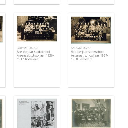
SARAVMF002760
SARAVMF002761
5de leerjaar stadsschool
5de leerjaar stadsschool
Arsenaal, schooljaar 1936-
Arsenaal, schooljaar 1937-
1937, Roeselare
1938, Roeselare