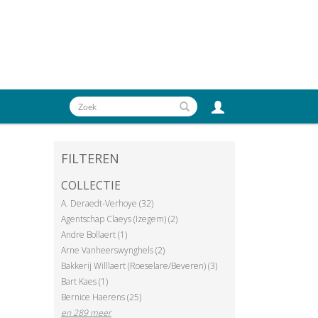
FILTEREN
COLLECTIE
A. Deraedt-Verhoye (32)
Agentschap Claeys (Izegem) (2)
Andre Bollaert (1)
Arne Vanheerswynghels (2)
Bakkerij Willlaert (Roeselare/Beveren) (3)
Bart Kaes (1)
Bernice Haerens (25)
en 289 meer