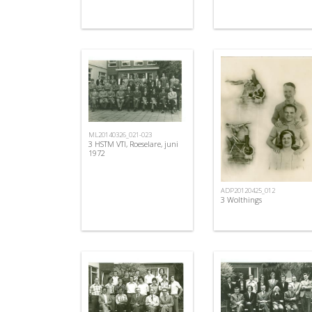
ML20140326_021-023
3 HSTM VTI, Roeselare, juni
1972
ADP20120425_012
3 Wolthings