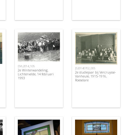
DVL2014_105
JS20140702_005
2e Winterwandeling,
2e studiejaar bij Vercruysse-
Lichtervelde, 14 februari
Vanheule, 1915-1916,
1993
Roeselare