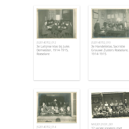
JS20140702_012
JS20140702_010
3e Latijnse klas bij Jules
3e Handelsklas, Sacristie
Demeester, 1914-1915,
Grauwe Zusters Roeselare,
Roeselare
1914-1915
MIE20121031_001
JS20140702_014
12 jarige jongens met