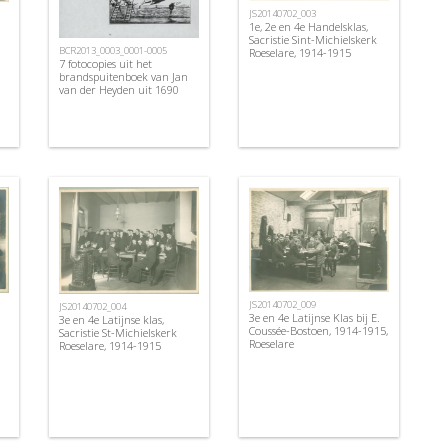
JS20140702_003
1e, 2e en 4e Handelsklas,
Sacristie Sint-Michielskerk
BCR2013_0003_0001-0005
Roeselare, 1914-1915
7 fotocopies uit het
brandspuitenboek van Jan
van der Heyden uit 1690
JS20140702_009
JS20140702_004
3e en 4e Latijnse Klas bij E.
3e en 4e Latijnse klas,
Coussée-Bostoen, 1914-1915,
Sacristie St-Michielskerk
Roeselare
Roeselare, 1914-1915