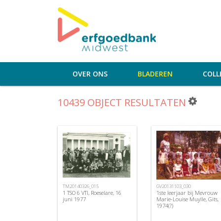
OVER ONS
BLADEREN
COLL
10439 OBJECT RESULTATEN
TM20140326_015
GV20131103_030
1 TSO 6 VTI, Roeselare, 16
1ste leerjaar bij Mevrouw
juni 1977
Marie-Louise Muylle, Gits,
1974(?)