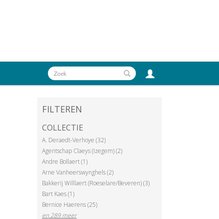
FILTEREN
COLLECTIE
A. Deraedt-Verhoye (32)
Agentschap Claeys (Izegem) (2)
Andre Bollaert (1)
Arne Vanheerswynghels (2)
Bakkerij Willlaert (Roeselare/Beveren) (3)
Bart Kaes (1)
Bernice Haerens (25)
en 289 meer