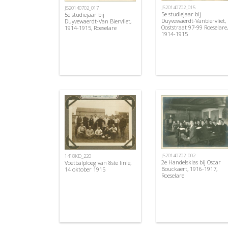
JS20140702_015
JS20140702_017
5e studiejaar bij
5e studiejaar bij
Duyvewaerdt-Vanbiervliet,
Duyvewaerdt-Van Biervliet,
Ooststraat 97-99 Roeselare,
1914-1915, Roeselare
1914-1915
JS20140702_002
1418KD_220
2e Handelsklas bij Oscar
Voetbalploeg van 8ste linie,
Bouckaert, 1916-1917,
14 oktober 1915
Roeselare