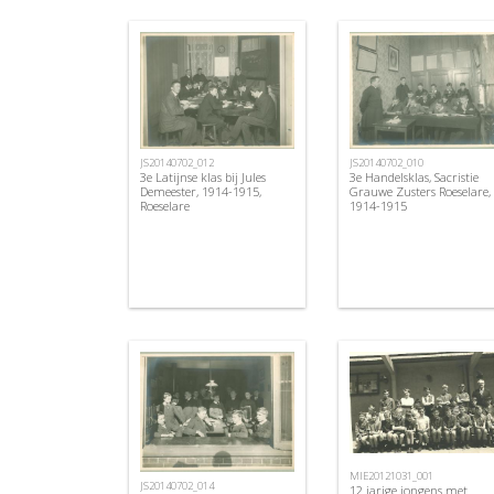
JS20140702_012
JS20140702_010
3e Latijnse klas bij Jules
3e Handelsklas, Sacristie
Demeester, 1914-1915,
Grauwe Zusters Roeselare,
Roeselare
1914-1915
MIE20121031_001
JS20140702_014
12 jarige jongens met