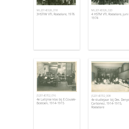
ML20140326_018
ML20140326_020
3HSTIW VTI, Roeselare, 1976
4 HSTM VTI, Roeselare, juni
1974
JS20140702_016
JS20140702_008
4e Latijnse klas bij E.Cousée-
4e studiejaar bij Des. Denys
Bostoen, 1914-1915
Carbonez, 1914-1915,
Roeselare