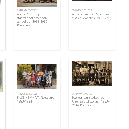
GV20131103_032
SARAVMF002762
4de leerjaar met Mevrouw
4de en 5de leerjaar
Mia Callewaert, Gits, 1977(?)
stadsschool Arsenaal,
schooljaar 1938-1939,
Roeselare
TM20140326_021
SARAVMF002756
5 LSE HEMH VTI, Roeselare,
5de leerjaar stadsschool
-
1983-1984
Arsenaal, schooljaar 1933-
1934, Roeselare