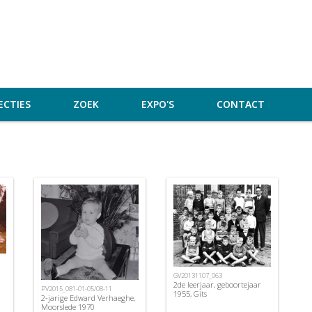
ECTIES
ZOEK
EXPO'S
CONTACT
GV20131107_063
2de leerjaar, geboortejaar
PV2015_081-01-05/08-11
1955, Gits
2-jarige Edward Verhaeghe,
Moorslede 1970