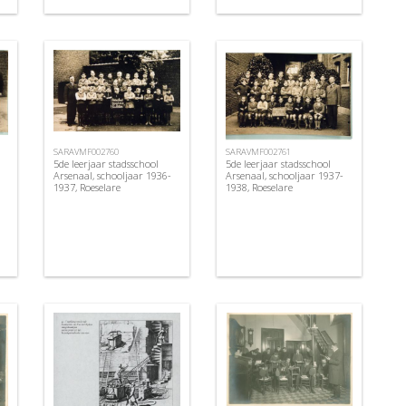
SARAVMF002760
SARAVMF002761
5de leerjaar stadsschool
5de leerjaar stadsschool
Arsenaal, schooljaar 1936-
Arsenaal, schooljaar 1937-
1937, Roeselare
1938, Roeselare