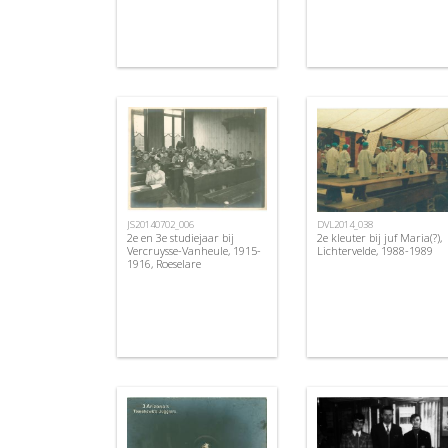
JS20140702_006
DVL2014_038
2e en 3e studiejaar bij
2e kleuter bij juf Maria(?),
Vercruysse-Vanheule, 1915-
Lichtervelde, 1988-1989
1916, Roeselare