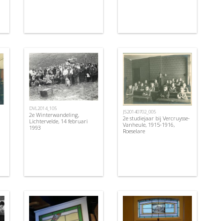
DVL2014_105
JS20140702_005
2e Winterwandeling,
2e studiejaar bij Vercruysse-
Lichtervelde, 14 februari
Vanheule, 1915-1916,
1993
Roeselare