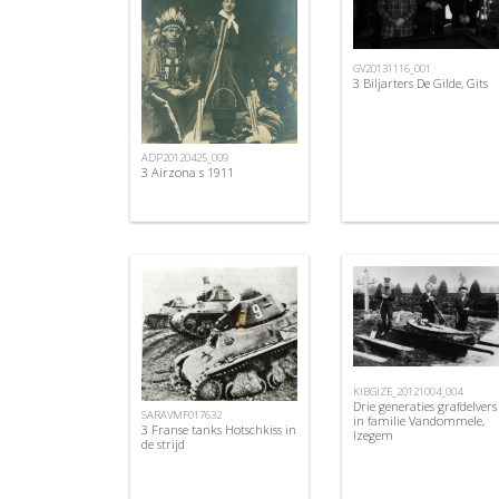
GV20131116_001
3 Biljarters De Gilde, Gits
ADP20120425_009
3 Airzona s 1911
KIBGIZE_20121004_004
Drie generaties grafdelvers
SARAVMF017632
in familie Vandommele,
3 Franse tanks Hotschkiss in
Izegem
de strijd