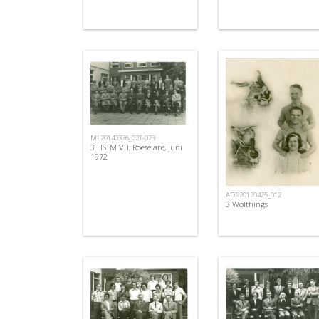
ML20140326_021-023
3 HSTM VTI, Roeselare, juni
1972
ADP20120425_012
3 Wolthings