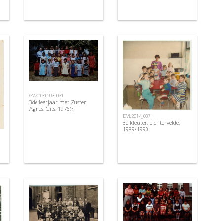
GV20131103_031
3de leerjaar met Zuster
Agnes, Gits, 1976(?)
DVL2014_037
3e kleuter, Lichtervelde,
1989-1990