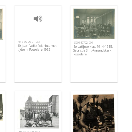
RR-3-02-06-01-067
JS20140702_001
10 jaar Radio Rolarius, met
5e Latijnse klas, 1914-1915,
tijdsein, Roeselare 1992
Sacristie Sint-Amandskerk
Roeselare