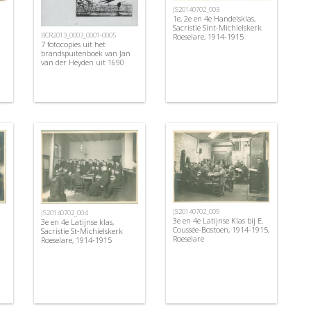
JS20140702_003
1e, 2e en 4e Handelsklas,
Sacristie Sint-Michielskerk
BCR2013_0003_0001-0005
Roeselare, 1914-1915
7 fotocopies uit het
brandspuitenboek van Jan
van der Heyden uit 1690
JS20140702_009
JS20140702_004
3e en 4e Latijnse Klas bij E.
3e en 4e Latijnse klas,
Coussée-Bostoen, 1914-1915,
Sacristie St-Michielskerk
Roeselare
Roeselare, 1914-1915