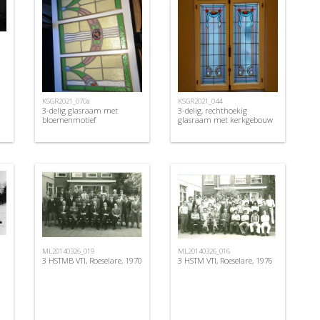
KSGR2021_070a
KSGR2021_044
3-delig glasraam met
3-delig, rechthoekig
bloemenmotief
glasraam met kerkgebouw
ML20140326_019
ML20140326_016
3 HSTMB VTI, Roeselare, 1970
3 HSTM VTI, Roeselare, 1976