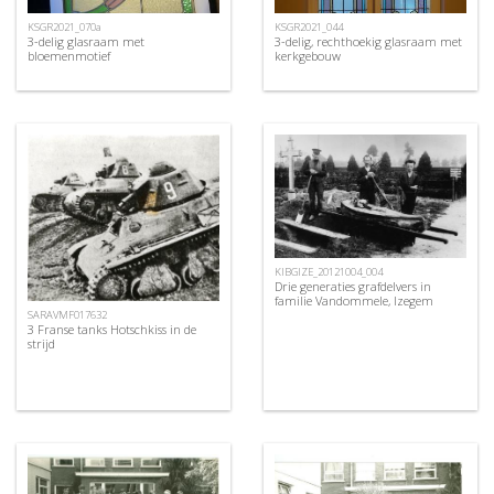
KSGR2021_070a
KSGR2021_044
3-delig glasraam met
3-delig, rechthoekig glasraam met
bloemenmotief
kerkgebouw
KIBGIZE_20121004_004
Drie generaties grafdelvers in
familie Vandommele, Izegem
SARAVMF017632
3 Franse tanks Hotschkiss in de
strijd