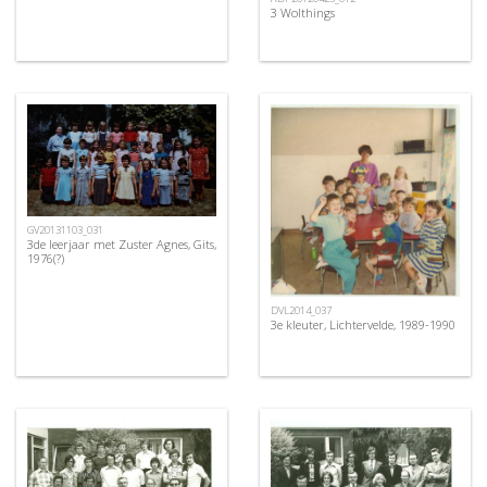
3 Wolthings
GV20131103_031
3de leerjaar met Zuster Agnes, Gits,
1976(?)
DVL2014_037
3e kleuter, Lichtervelde, 1989-1990