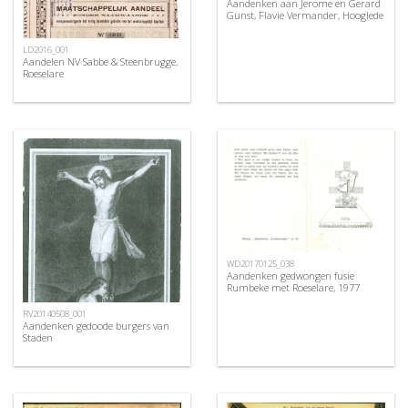
Aandenken aan Jerome en Gerard
Gunst, Flavie Vermander, Hooglede
LD2016_001
Aandelen NV Sabbe & Steenbrugge,
Roeselare
WD20170125_038
Aandenken gedwongen fusie
Rumbeke met Roeselare, 1977
RV20140508_001
Aandenken gedoode burgers van
Staden