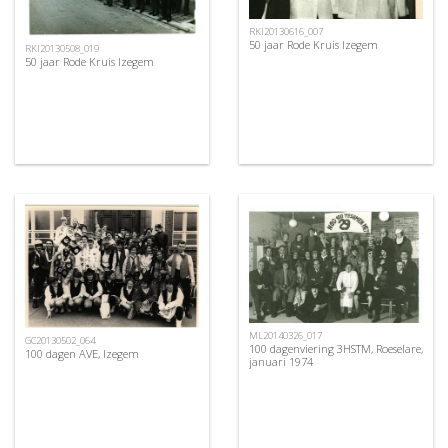
RKI20130616_007
50 jaar Rode Kruis Izegem
RKI20130508_019
50 jaar Rode Kruis Izegem
ML20140326_017
GC20130502_064
100 dagenviering 3HSTM, Roeselare,
100 dagen AVE, Izegem
januari 1974