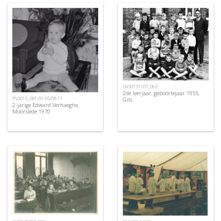
GV20131107_063
2de leerjaar, geboortejaar 1955,
PV2015_081-01-05/08-11
Gits
2-jarige Edward Verhaeghe,
Moorslede 1970