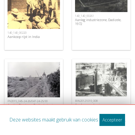
140_140_00261
Aanleg industriezone, Dadizele,
1972
140_140_00220
Aankoop rijst in India
BIN20121019_008
PV2015_045-24-26/047-24-25/30
Aanleg van de nieuwe
Aanleg Ringlaan, Dadizele juni
Centrumbrug, Ingelmunster, ca
1972
1956
Deze websites maakt gebruik van cookies
.
Accepteer