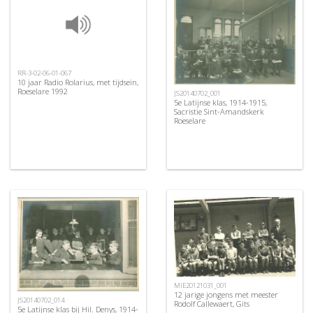
RR-3-02-06-01-067
10 jaar Radio Rolarius, met tijdsein,
Roeselare 1992
JS20140702_001
5e Latijnse klas, 1914-1915,
Sacristie Sint-Amandskerk
Roeselare
MIE20121031_001
12 jarige jongens met meester
JS20140702_014
Rodolf Callewaert, Gits
5e Latijnse klas bij Hil. Denys, 1914-