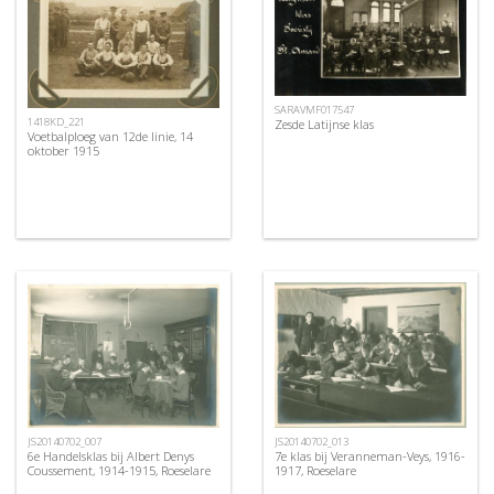
SARAVMF017547
1418KD_221
Zesde Latijnse klas
Voetbalploeg van 12de linie, 14
oktober 1915
JS20140702_007
JS20140702_013
6e Handelsklas bij Albert Denys
7e klas bij Veranneman-Veys, 1916-
Coussement, 1914-1915, Roeselare
1917, Roeselare