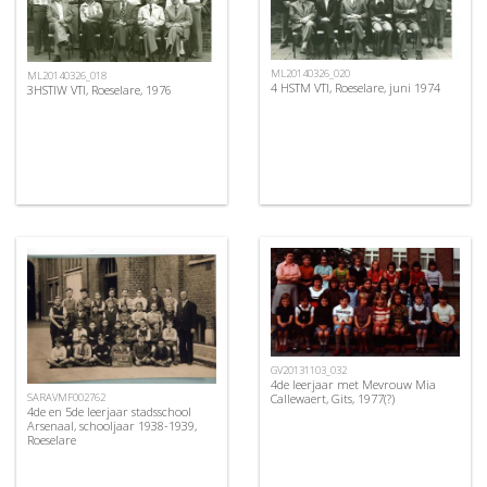
ML20140326_020
ML20140326_018
4 HSTM VTI, Roeselare, juni 1974
3HSTIW VTI, Roeselare, 1976
GV20131103_032
4de leerjaar met Mevrouw Mia
SARAVMF002762
Callewaert, Gits, 1977(?)
4de en 5de leerjaar stadsschool
Arsenaal, schooljaar 1938-1939,
Roeselare