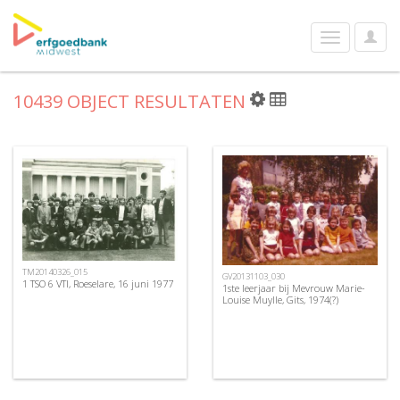
User
Toggle
Optio
navigation
10439 OBJECT RESULTATEN
TM20140326_015
GV20131103_030
1 TSO 6 VTI, Roeselare, 16 juni 1977
1ste leerjaar bij Mevrouw Marie-
Louise Muylle, Gits, 1974(?)