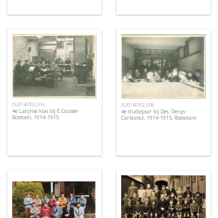
JS20140702_016
JS20140702_008
4e Latijnse klas bij E.Cousée-
4e studiejaar bij Des. Denys-
Bostoen, 1914-1915
Carbonez, 1914-1915, Roeselare