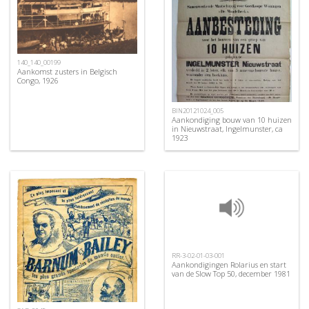
140_140_00199
Aankomst zusters in Belgisch
Congo, 1926
BIN20121024_005
Aankondiging bouw van 10 huizen
in Nieuwstraat, Ingelmunster, ca
1923
RR-3-02-01-03-001
Aankondigingen Rolarius en start
van de Slow Top 50, december 1981