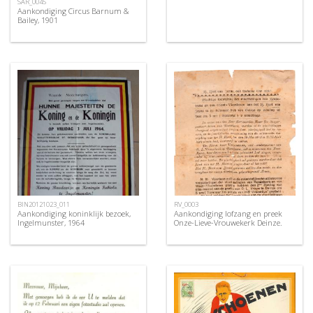
SAR_0045
Aankondiging Circus Barnum &
Bailey, 1901
BIN20121023_011
RV_0003
Aankondiging koninklijk bezoek,
Aankondiging lofzang en preek
Ingelmunster, 1964
Onze-Lieve-Vrouwekerk Deinze.