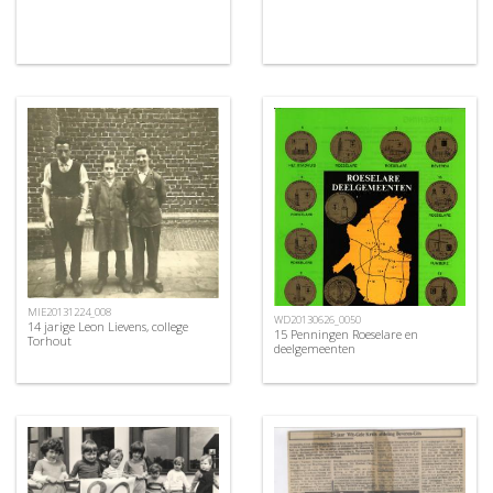
MIE20131224_008
WD20130626_0050
14 jarige Leon Lievens, college
15 Penningen Roeselare en
Torhout
deelgemeenten