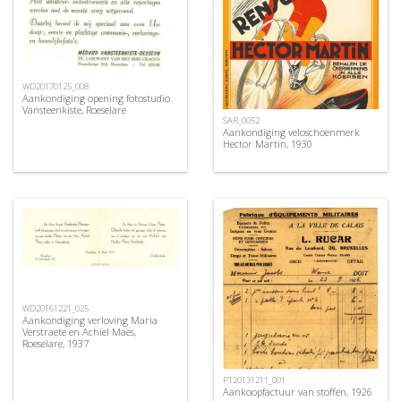
WD20170125_008
Aankondiging opening fotostudio
Vansteenkiste, Roeselare
SAR_0052
Aankondiging veloschoenmerk
Hector Martin, 1930
WD20161221_025
Aankondiging verloving Maria
Verstraete en Achiel Maes,
Roeselare, 1937
PT20131211_001
Aankoopfactuur van stoffen, 1926