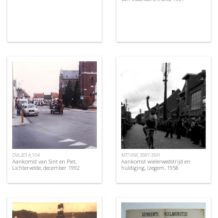
DVL2014_104
MT1958_3587-3591
Aankomst van Sint en Piet,
Aankomst wielerwedstrijd en
Lichtervelde, december 1992
huldiging, Izegem, 1958