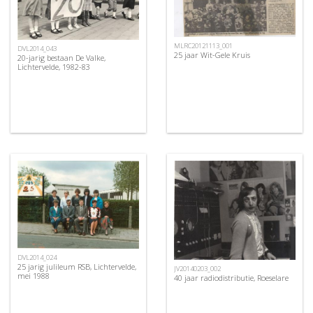
MLRC20121113_001
DVL2014_043
25 jaar Wit-Gele Kruis
20-jarig bestaan De Valke,
Lichtervelde, 1982-83
DVL2014_024
25 jarig julileum RSB, Lichtervelde,
JV20140203_002
mei 1988
40 jaar radiodistributie, Roeselare