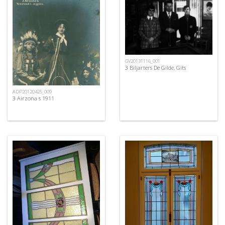
GV20131116_001
3 Biljarters De Gilde, Gits
ADP20120425_009
3 Airzona s 1911