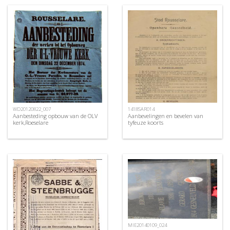
WD20120822_007
1418SAR014
Aanbesteding opbouw van de OLV
Aanbevelingen en bevelen van
kerk,Roeselare
tyfeuze koorts
MIE20140109_024