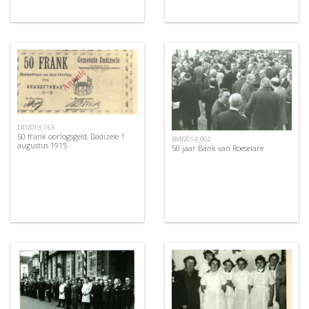
DD2013_153
50 frank oorlogsgeld, Dadizele 1
BVR2014_002
augustus 1915
50 jaar Bank van Roeselare