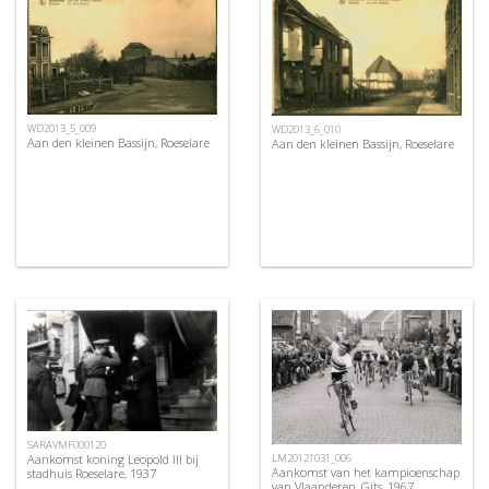
WD2013_5_009
WD2013_6_010
Aan den kleinen Bassijn, Roeselare
Aan den kleinen Bassijn, Roeselare
SARAVMF000120
Aankomst koning Leopold III bij
LM20121031_006
Aankomst van het kampioenschap
stadhuis Roeselare, 1937
van Vlaanderen, Gits, 1967