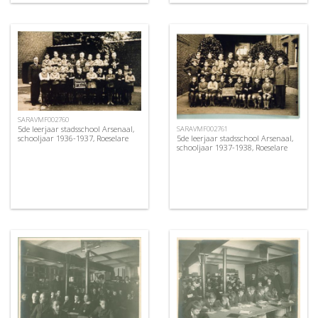
SARAVMF002760
5de leerjaar stadsschool Arsenaal,
SARAVMF002761
5de leerjaar stadsschool Arsenaal,
schooljaar 1936-1937, Roeselare
schooljaar 1937-1938, Roeselare