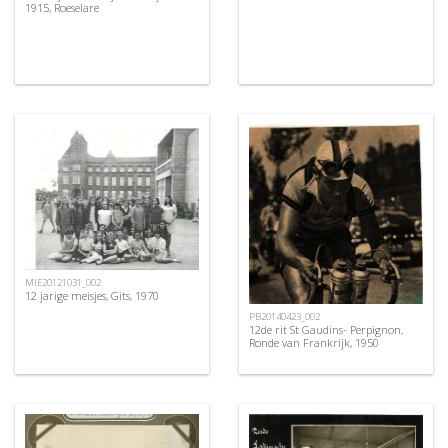
1915, Roeselare
MIE20121031_002
12 jarige meisjes, Gits, 1970
PB20140423_002
12de rit St Gaudins- Perpignon,
Ronde van Frankrijk, 1950