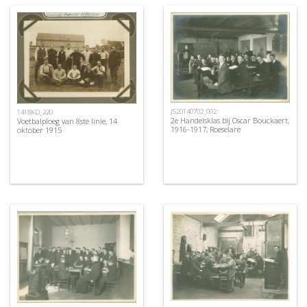
JS20140702_002
1418KD_220
2e Handelsklas bij Oscar Bouckaert,
Voetbalploeg van 8ste linie, 14
1916-1917, Roeselare
oktober 1915