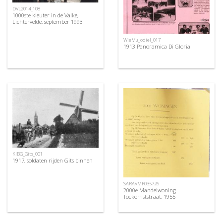
DVL2014_108
1000ste kleuter in de Valke,
Lichtervelde, september 1993
WieMu_odiel_017
1913 Panoramica Di Gloria
KIBG_Gits_001
1917, soldaten rijden Gits binnen
SARAVMF035726
2000e Mandelwoning
Toekomststraat, 1955