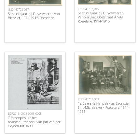
JS20140702_015
JS20140702_017
5e studiejaar bij Duyvewaerdt-
5e studiejaar bij Duyvewaerdt-Van
Vanbiervliet, Ooststraat 97-99
Biervliet, 1914-1915, Roeselare
Roeselare, 1914-1915
JS20140702_003
1e, 2e en 4e Handelsklas, Sacristie
Sint-Michielskerk Roeselare, 1914-
1915
BCR2013_0003_0001-0005
7 fotocopies uit het
brandspuitenboek van Jan van der
Heyden uit 1690