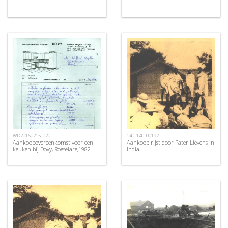
WD20160215_020
140_140_00192
Aankoopovereenkomst voor een
Aankoop rijst door Pater Lievens in
keuken bij Dovy, Roeselare,1982
India