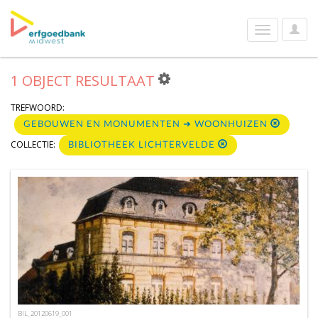
User
Toggle
Optio
navigation
1 OBJECT RESULTAAT
TREFWOORD:
GEBOUWEN EN MONUMENTEN ➜ WOONHUIZEN
COLLECTIE:
BIBLIOTHEEK LICHTERVELDE
BIL_20120619_001