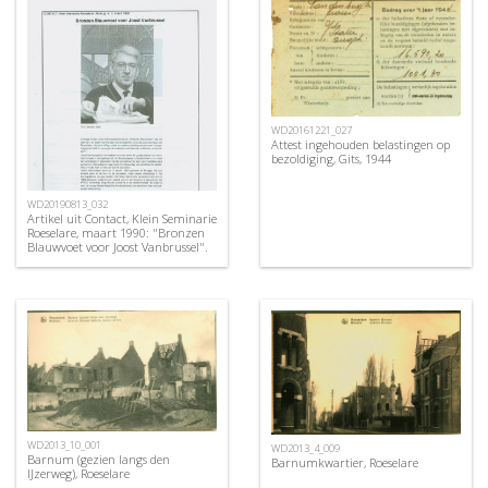
WD20161221_027
Attest ingehouden belastingen op
bezoldiging, Gits, 1944
WD20190813_032
Artikel uit Contact, Klein Seminarie
Roeselare, maart 1990: "Bronzen
Blauwvoet voor Joost Vanbrussel".
WD2013_10_001
WD2013_4_009
Barnum (gezien langs den
Barnumkwartier, Roeselare
IJzerweg), Roeselare