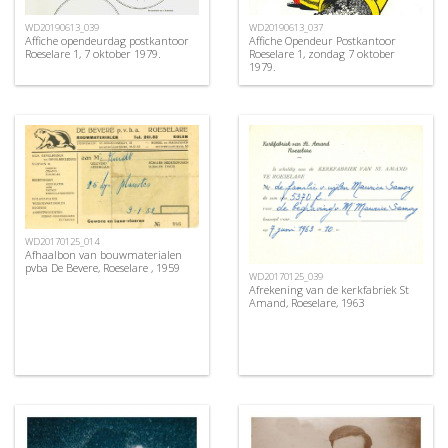
WD20190613_039
WD20190613_037
Affiche opendeurdag postkantoor
Affiche Opendeur Postkantoor
Roeselare 1, 7 oktober 1979.
Roeselare 1, zondag 7 oktober
1979.
WD20170125_014
Afhaalbon van bouwmaterialen
pvba De Bevere, Roeselare , 1959
WD20170125_039
Afrekening van de kerkfabriek St
Amand, Roeselare, 1963