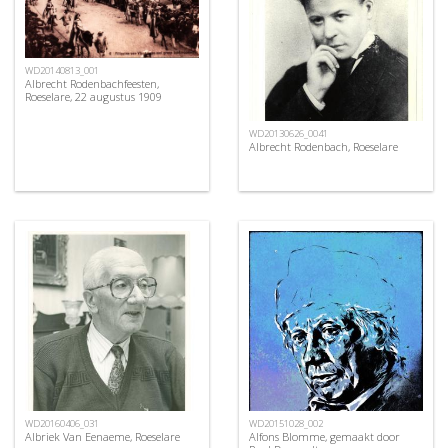
WD20140813_001
Albrecht Rodenbachfeesten,
Roeselare, 22 augustus 1909
WD20130626_0041
Albrecht Rodenbach, Roeselare
WD20160406_031
WD20151028_002
Albriek Van Eenaeme, Roeselare
Alfons Blomme, gemaakt door