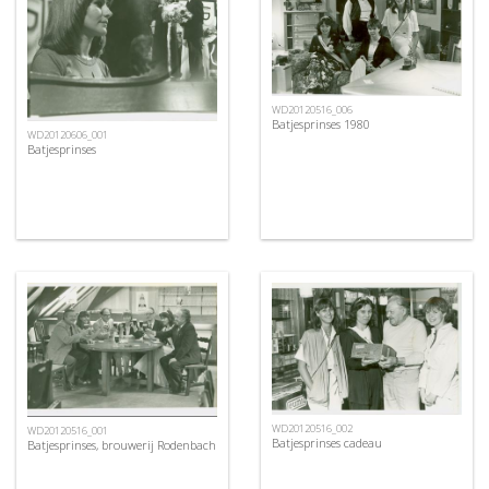
WD20120516_006
Batjesprinses 1980
WD20120606_001
Batjesprinses
WD20120516_002
WD20120516_001
Batjesprinses cadeau
Batjesprinses, brouwerij Rodenbach