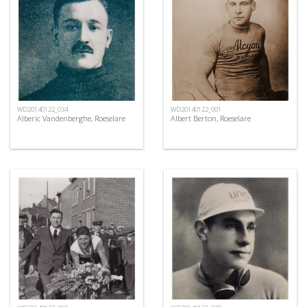
WD20140122_034
WD20140122_001
Alberic Vandenberghe, Roeselare
Albert Berton, Roeselare