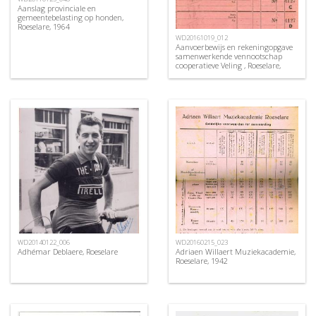
Aanslag provinciale en
gemeentebelasting op honden,
Roeselare, 1964
WD20161019_012
Aanvoerbewijs en rekeningopgave
samenwerkende vennootschap
cooperatieve Veling , Roeselare,
1946
WD20140122_006
WD20160215_023
Adhémar Deblaere, Roeselare
Adriaen Willaert Muziekacademie,
Roeselare, 1942