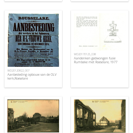
WD20170125_038
Aandenken gedwongen fusie
Rumbeke met Roeselare, 1977
WD20120822_007
Aanbesteding opbouw van de OLV
kerk,Roeselare