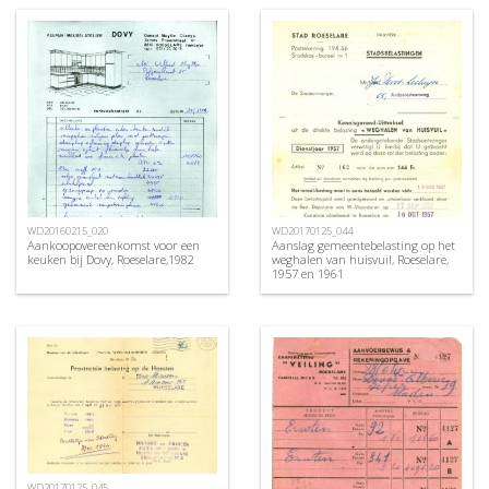
WD20160215_020
WD20170125_044
Aankoopovereenkomst voor een
Aanslag gemeentebelasting op het
keuken bij Dovy, Roeselare,1982
weghalen van huisvuil, Roeselare,
1957 en 1961
WD20170125_045