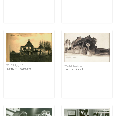
WD2013_8_004
WD20140305_031
Barnum, Roeselare
Batavia, Roeselare