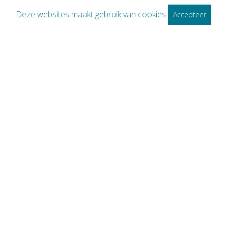
Deze websites maakt gebruik van cookies
.
Accepteer
WD20190402_026
WD20170125_019
Bestelbon meubelen De Linde voor
Bestelbon van pvba Demonie,
De Schepper Guido, 14 maart 1988,
Roeselare , 1983
Roeselare.
WD20180214_023
Bestuur- en Toezichtsraad & H.H.
Schrijvers der samenwerkende
Brandverzekeringsmaatschappij,
Rousselare, 1908
WD20161019_046
Bestelorder van NV Vuylsteke
Gebroeders, Roeselare