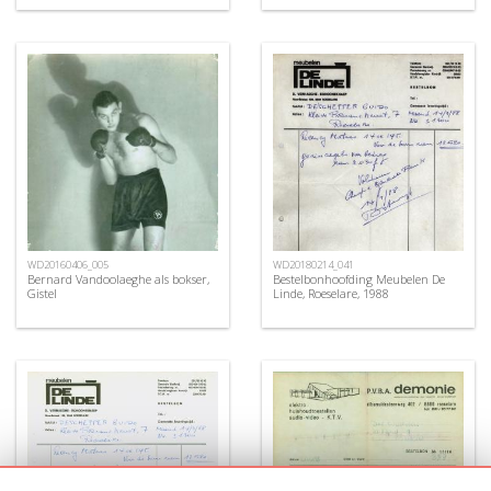
WD20160406_005
WD20180214_041
Bernard Vandoolaeghe als bokser,
Bestelbonhoofding Meubelen De
Gistel
Linde, Roeselare, 1988