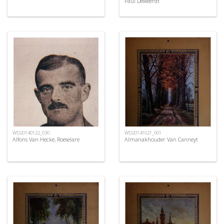
Paul Deweerdt
WD20140122_030
WD20141021_001
Alfons Van Hecke, Roeselare
Almanakhouder Van Canneyt