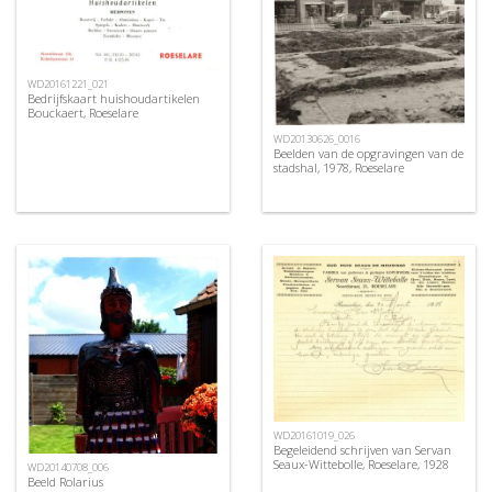
WD20161221_021
Bedrijfskaart huishoudartikelen
Bouckaert, Roeselare
WD20130626_0016
Beelden van de opgravingen van de
stadshal, 1978, Roeselare
WD20161019_026
Begeleidend schrijven van Servan
Seaux-Wittebolle, Roeselare, 1928
WD20140708_006
Beeld Rolarius