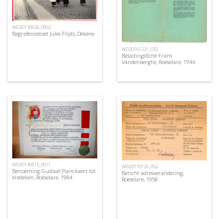
WD20130626_0002
Begrafenisstoet Jules Flipts, Oekene
WD20161221_032
Belastingsfiche Frans
Vandenberghe, Roeselare, 1944
WD20130515_0011
WD20170125_052
Benoeming Gustaaf Planckaert tot
Bericht adresverandering,
eredeken, Roeselare, 1984
Roeselare, 1958