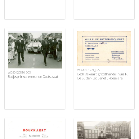
WD20161221_022
WD20120516_003
Bedrijfskaart groothandel huis F.
Batjesprinses ereronde Ooststraat
De Sutter-Esquenet , Roeselare