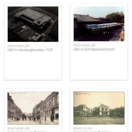
WD20150609_008
WD20150609_006
A&O in Sint Sebastiaanstraat
A&O in nieuwe gebouwen, 1970
WD20140305_008
WD2013_2_005