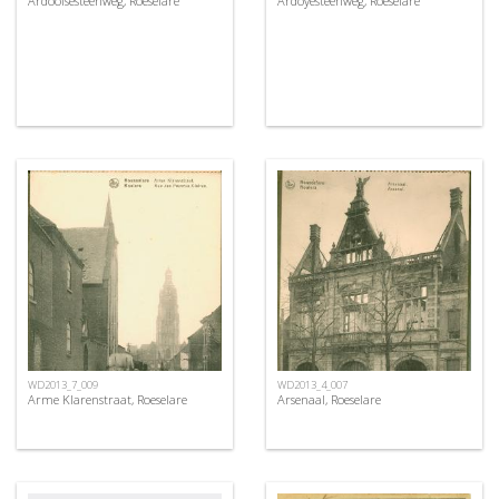
Ardooisesteenweg, Roeselare
Ardoyesteenweg, Roeselare
WD2013_7_009
WD2013_4_007
Arme Klarenstraat, Roeselare
Arsenaal, Roeselare