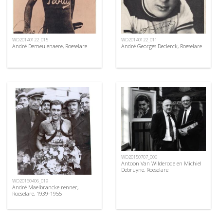
WD20140122_015
WD20140122_011
André Demeulenaere, Roeselare
André Georges Declerck, Roeselare
WD20150707_006
Antoon Van Wilderode en Michiel
Debruyne, Roeselare
WD20160406_019
André Maelbrancke renner,
Roeselare, 1939-1955