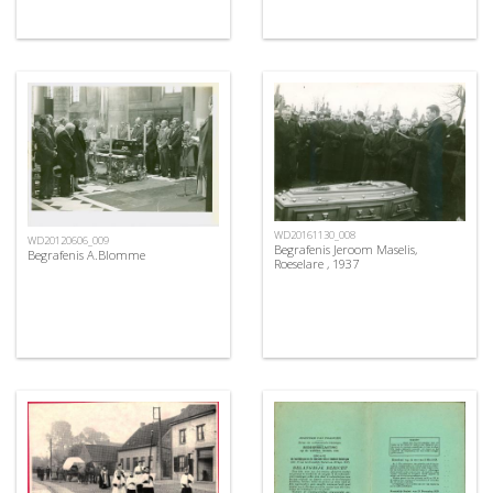
WD20161130_008
WD20120606_009
Begrafenis Jeroom Maselis,
Begrafenis A.Blomme
Roeselare , 1937