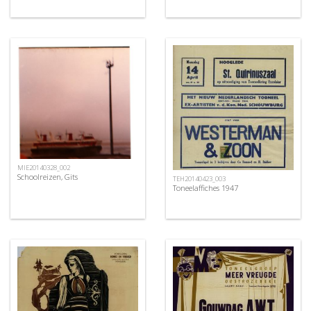
MIE20140328_002
Schoolreizen, Gits
TEH20140423_003
Toneelaffiches 1947