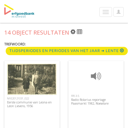
User
Toggle
Optio
navigation
14 OBJECT RESULTATEN
TREFWOORD:
TIJDSPERIODES EN PERIODES VAN HET JAAR ➜ LENTE
RR-3-5
MIE20121031_022
Radio Rolarius reportage
Eerste communie van Leona en
Paasmarkt 1982, Roeselare
Leon Lievens, 1956