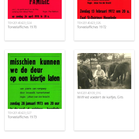
TEH20140423_024
TEH20140423_026
Toneelaffiches 1970
Toneelaffiches 1972
MIE20140109_016
Wilfried voedert de kalfjes, Gits
TEH20140423_027
Toneelaffiches 1973